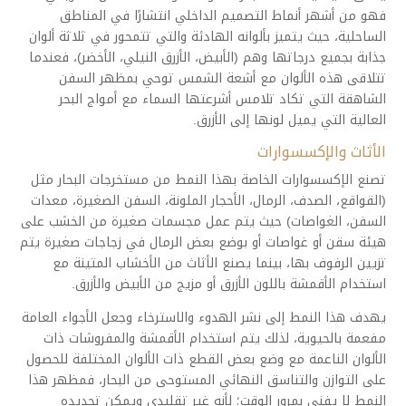
فهو من أشهر أنماط التصميم الداخلي انتشارًا في المناطق
الساحلية، حيث يتميز بألوانه الهادئة والتي تتمحور في ثلاثة ألوان
جذابة بجميع درجاتها وهم (الأبيض، الأزرق النيلي، الأخضر)، فعندما
تتلاقى هذه الألوان مع أشعة الشمس توحي بمظهر السفن
الشاهقة التي تكاد تلامس أشرعتها السماء مع أمواج البحر
العالية التي يميل لونها إلى الأزرق.
الأثاث والإكسسوارات
تصنع الإكسسوارات الخاصة بهذا النمط من مستخرجات البحار مثل
(القواقع، الصدف، الرمال، الأحجار الملونة، السفن الصغيرة، معدات
السفن، الغواصات) حيث يتم عمل مجسمات صغيرة من الخشب على
هيئة سقن أو غواصات أو بوضع بعض الرمال في زجاجات صغيرة يتم
تزيين الرفوف بها، بينما يصنع الأثاث من الأخشاب المتينة مع
استخدام الأقمشة باللون الأزرق أو مزيج من الأبيض والأزرق.
يهدف هذا النمط إلى نشر الهدوء والاسترخاء وجعل الأجواء العامة
مفعمة بالحيوية، لذلك يتم استخدام الأقمشة والمفروشات ذات
الألوان الناعمة مع وضع بعض القطع ذات الألوان المختلفة للحصول
على التوازن والتناسق النهائي المستوحى من البحار، فمظهر هذا
النمط لا يفنى بمرور الوقت؛ لأنه غير تقليدي ويمكن تجديده