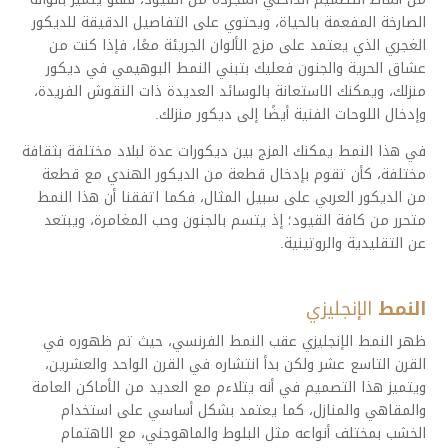
الصارخة المفعمة بالحياة، ويحتوي على التفاصيل الدقيقة للديكور
الغجري الذي يعتمد على مزج الألوان الجريئة معًا، فإذا كنت من
عشاق الحرية والجنون فعليك بتبني النمط البوهيمي في ديكور
منزلك، ويمكنك الاستعانة بالوسائد العديدة ذات النقوش الفريدة،
وإدخال اللوحات الفنية أيضًا إلى ديكور منزلك.
في هذا النمط يمكنك المزج بين ديكورات عدة لبلاد مختلفة بثقافة
مختلفة، كأن تقوم بإدخال قطعة من الديكور الهندي مع قطعة
من الديكور العربي على سبيل المثال، فكما اتفقنا أن هذا النمط
متحرر من كافة القيود؛ إذ يتسم بالجنون وحب المغامرة، ويبتعد
عن التقليدية والروتينية.
النمط
الإنجليزي
ظهر النمط الإنجليزي عقب النمط الفرنسي، حيث تم ظهوره في
القرن التاسع عشر ولكن بدأ انتشاره في القرن الواحد والعشرين،
ويتميز هذا التصميم في أنه يتلاءم مع العديد من الأماكن العامة
والمقاهي والمنازل، كما يعتمد بشكل أساسي على استخدام
الخشب بمختلف أنواعه مثل البلوط والماهوجني، مع الاهتمام