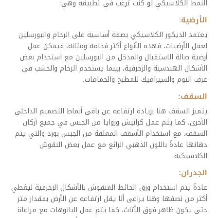
النمط الكلاسيكي لو كنت ترغب في تطبيقه وهي:
الأرضية
:
يعتمد الديكور الكلاسيكي بصفة أساسية على الرخام والبورسلين
لعمل الأرضيات، فهذه الأنواع أكثر فخامة ومتانة، فيمكن عمل
أرضية صالة الاستقبال والمدخل من البورسلين مع استخدام بعض
الأشكال الهندسية والزخرفية، بينما يستخدم الرخام والخشب في
غرف النوم والسيراميك للمطبخ والحمامات.
السقف:
يتميز السقف هنا بزيادة ارتفاعه عن باقي أنماط التصميم الداخلي
الأخرى، كما يتم عمل كرانيش وزوايا من الجبس في جميع أركان
السقف، مع استخدام الأسقف المعلقة من الجبس بورد والتي يتم
دهانها عادةً باللون الذهبي الرائع مع عمل بعض النقوش
الكلاسيكية.
الجدران:
عادةً يتم استخدام ورق الحائط المنقوش بالأشكال الزخرفية ليغطي
أكثر من نصفها وهنا يراعى ألا يقل ارتفاعه عن الأرض بمقدار متر
حتى يكون ظاهر فوق الأثاث، كما يتم عمل البانوهات مع مراعاة