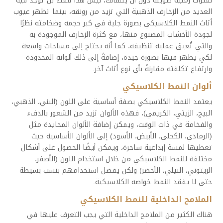
لفترات زمنية طويلة دون أن يتهالك، ليس هذا فقط بل توجد فيه
العديد من الزخارف الذهبية التي تزيد من رونقه، بينما تظهر عيوب
أثاث النمط الكلاسيكي بصورة جلية في كبر حجمه وضخامته نظرًا
لجودة الأخشاب المصنوع منها، مع كثرة الزخارف الموجودة به
والتي تُعيق عملية تنظيفه، كما أنه يحتاج إلى مساحات واسعة
لكي يظهر فيها بصورة جيدة، إضافةً إلى ذلك ألوانه المحدودة
وارتفاع تكلفته مقارنةً بأي نوع أثاث آخر.
ألوان النمط الكلاسيكي
يعتمد النمط الكلاسيكي بصفة أساسية على اللون (البني، الذهبي،
البيج، الزيتي، الكريمي)، فهذه الألوان تزيد من الشعور بالدفء
والفخامة في ذات الوقت، ويمكن إضافة الألوان المحايدة مثل
(الرمادي، الكحلي، الأبيض، الأسود) إلى الألوان الأساسية حيث
تعطيها لمسة إبداعية ساحرة، ويمكن أيضًا الحصول على أشكال
مختلفة للنمط الكلاسيكي من خلال استخدام اللون (الأصفر،
الزيتوني، النيلي، الأخضر) ولكن يفضل استخدامهم بنسب بسيطة
حتى لا يفقد النمط خواصه الكلاسيكية.
الملامح الداخلية للنمط الكلاسيكي
هناك الكثير من الملامح الداخلية التي يجب التعرف عليها في