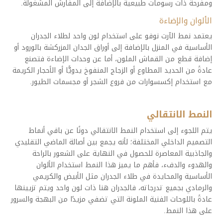
ومفرحة ذات رسومات طبيعية بالإضافة إلى المفارش المشغولة.
الألوان والإضاءة
يعتمد نمط الآرت نوفو على استخدام لون واحد لطلاء الجدران
الأساسية في المنزل بالإضافة إلى أوراق الجدان المزركشة بالورود أو
إضافة قطع من القماش الملون، أما عن وحدات الإضاءة فتصنع
عادةً من الحديد المطاوع أو الزجاج المنفوخ يدويًّا أو الأحجار الكريمة
مع استخدام إكسسوارات من فروع الشجر أو مجسمات الطيور.
النمط الانتقالي
يتم اللجوء إلى استخدام النمط الانتقالي دونًا عن باقي أنماط
التصميم الداخلي المختلفة؛ لأنه يجمع بين أصالة الماضي التقليدي
والجاذبية المعاصرة للحصول في النهاية على الشعور بالراحة
والهدوء والدفء، فأهم ما يميز هذا النمط استخدام الألوان
الأساسية والمحايدة في طلاء الجدران مثل الأبيض والكريمي
والرمادي بجميع تدرجاته، فالجدران هنا ذات لون واحد ويتم تزيينها
عادةً باللوحات الفنية الملونة التي تضفي مزيدًا من البهجة والسرور
على هذا النمط.