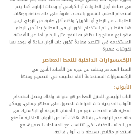
في صناعة أرجل الطاولات أو الكراسي أو وحدات الإنارة، كما يتم
استخدام الخشب للشعور بالدفء، علاوةً على ذلك صناعة وجهات
الطاولات من الزجاج أو الأكريل؛ ولكنه أقل صلابة من الزجاج، ليس
هذا فقط بل تم استخدام الكوريان في المطابخ بدلاً من الرخام
فهو نوع معالج ولا يظهر به البقع مثل الرخام، أما عن الأقمشة
المستخدمة في التنجيد فعادةً تكون ذات ألوان سادة أو يوجد بها
نقوشات صغيرة.
الإكسسوارات الداخلية للنمط المعاصر
النمط المعاصر يختلف عن غيره من الأنماط الأخرى في
الإكسسوارات المستخدمة أثناء تطبيقه في التصميم ومنها:
الأبواب:
الباب الرئيسي للمنزل المعاصر هو عنوانه، ولذلك يفضل استخدام
الأبواب الحديدية ذات الفراغات للحصول على مظهر جمالي، ويمكن
تغطية هذه الفتحات بنوع من الأخشاب الرقيقة أو البلاستيك في
حالة عدم الرغبة في بقائها هكذا، أما عن الأبواب الداخلية فتُصنع
من الخشب الخفيف لكي تتناسب مع المساحات الصغيرة، مع
استخدام مقابض بسيطة ذات ألوان فاتحة.