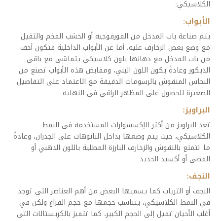
الكلاسيكي:
الأبواب
:
يتم صناعة باب المدخل من الفورفوجيه أو الخشب الفخم والثقيل
مع وضع بعض الزخارف عليه، أما عن الأبواب الداخلية فتكون أخف
من باب المدخل مع دهانها بلون كلاسيكي يتماشى مع باقي
الديكور وعادةً يكون اللون البني، ومقابض هذه الأبواب تصنع من
النحاس المنقوش بالرسومات الدقيقة مع الاعتماد على التفاصيل
الصغيرة للحصول على المظهر الراقي في النهاية.
البراويز:
تعد البراويز من أكثر الإكسسوارات المستخدمة في النمط
الكلاسيكي، حيث يتم وضعها بداخل البانوهات على الجدران، وعادةً
ما تتمتع بالنقوش والزخارف البارزة المطلية باللون الذهبي أو
الفضي أو أكسيد الحديد.
النجف:
النجف أو الثريات كما يسميها البعض من أهم العناصر التي توجد
في النمط الكلاسيكي، يتناسب حجمها مع حجم الفراغ ولكن في
أغلب الأحيان تميل إلى الحجم الكبير، كما تتميز بالكريستالات التي