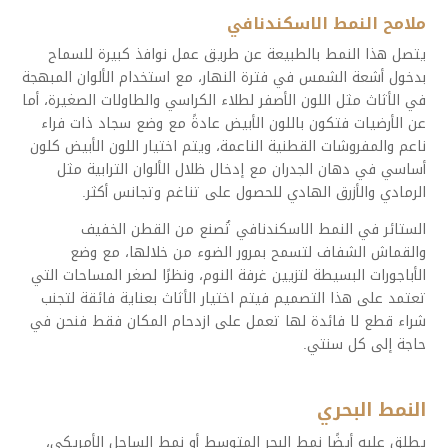
ملامح النمط الاسكندنافي
يتصل هذا النمط بالطبيعة عن طريق عمل نوافذ كبيرة للسماح
بدخول أشعة الشمس في فترة النهار، مع استخدام الألوان المبهجة
في الأثاث مثل اللون الأصفر لطلاء الكراسي والطاولات الصغيرة، أما
عن الأرضيات فتكون باللون الأبيض عادةً مع وضع سجاد ذات فراء
ناعم والمفروشات القطنية الناعمة، ويتم اختيار اللون الأبيض كلون
أساسي في دهان الجدران مع إدخال ظلال الألوان الترابية مثل
الرمادي والأزرق الهادي للحصول على تناغم وتجانس أكثر.
الستائر في النمط الاسكندنافي تُصنع من القطن الخفيف
والقماش الشفاف لتسمح بمرور الضوء من خلالها، مع وضع
الأباجورات البسيطة لتزيين غرفة النوم، ونظرًا لصغر المساحات التي
تعتمد على هذا التصميم فيتم اختيار الأثاث بعناية فائقة لتجنب
شراء قطع لا فائدة لها تعمل على ازدحام المكان فقط فنحن في
حاجة إلى كل سنتي.
النمط البحري
يطلق عليه أيضًا نمط البحر المتوسط أو نمط الساحل الأمريكي،