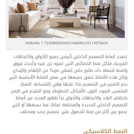
helfordln 1 7556f8609cb94144b0fca16114979ecb
تتعدد أنماط التصميم الداخلي لتُرضي جميع الأذواق والاتجاهات
الفردية، فلكل نمط الخصائص التي تميزه عن غيره وتُحدث فروق
واضحة لتجعله ذات طابع خاص يُعطي مزيدًا من الإلهام والإبداع،
ولكن هذه الأنماط تتفق جميعها في بعض النقاط الأساسية التي
يتم التغيير في التصميم بناءً عليها وهي (المساحة، النمط،
الملمس، الضوء، اللون، الأشكال، الخطوط)، ومع التقدم في الزمن
باختلاف البلاد والاتجاهات والأذواق بدأ ظهور العديد من أنماط
التصميم الداخلي الجديدة والمختلفة تمامًا عما يسبقها أو التي
تجمع بين أكثر من نمط للحصول على تصميم جديد ومختلف.
النمط الكلاسيكي