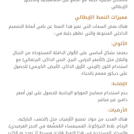
الإيطالي.
مميزات النمط الإيطالي
هناك بعض السمات التي تميز هذا النمط عن باقي أنماط التصميم
الداخلي المتنوعة والتي تظهر جلية في:-
الألوان:
يعتمد بشكل أساسي على الألوان الدافئة المستوحاة من الجبال
والتلال مثل (الأصفر الترابي، البيج، البني الداكن، البرتقالي) مع
استخدام اللون (الزيتي، الأزرق الداكن، الأبيض، الكريمي) للحصول
على ديكور مفعم بالحياة.
الإضاءة:
يتم استخدام مصابيح المورانو الزجاجية للحصول على لون أصفر
دافئ غير مباشر.
الأرضيات:
هناك العديد من مواد تصنيع الأرضيات مثل (الخشب، الباركيه،
الرخام، بلاط التيراكوتا، الفسيفساء المُعشّقة في الحجر القرميدي)،
والسجاد المستخدم في هذا النمط هادئ وبسيط لا توجد به الكثير