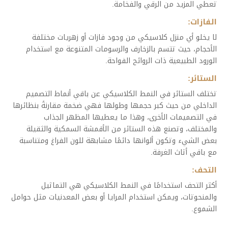
تعطي المزيد من الرقي والفخامة.
الفازات:
لا يخلو أي منزل كلاسيكي من وجود فازات أو زهريات مختلفة
الأحجام، حيث تتسم بالزخارف والرسومات المتنوعة مع استخدام
الورود الطبيعية ذات الروائح الفواحة.
الستائر:
تختلف الستائر في النمط الكلاسيكي عن باقي أنماط التصميم
الداخلي من حيث كبر حجمها وطولها فهي ضخمة مقارنةً بنظائرها
في التصميمات الأخرى، وهذا ما يعطيها المظهر الجذاب
والمختلف، وتصنع هذه الستائر من الأقمشة السمكية والثقيلة
بعض الشيء وتكون ألوانها دائمًا مشابهة للون الفراغ ومتناسبة
مع باقي أثاث الغرفة.
التحف:
أكثر التحف استخدامًا في النمط الكلاسيكي هي التماثيل
والمنحوتات، ويمكن استخدام المرايا أو بعض المعدنيات مثل حوامل
الشموع.