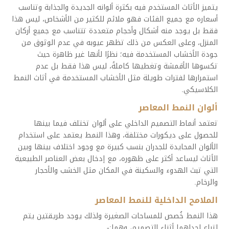
يتميز الأثاث المستخدم فيه بكثرة ألوانه الجديدة والجذابة وتناسب
أسعاره مع جميع الفئات فهو ملائم للكثير من الأشخاص، ليس هذا
فقط بل يوجد منه أشكال وأحجام متعددة تتناسب مع جميع أركان
المنزل، وعلى العكس من ذلك تظهر عيوبه في عدم الوثوق من
جودة الأخشاب المستخدمة فيه؛ نظرًا لأنها غير ظاهرة حيث
تكسوها الأقمشة وتغطيها كاملةً، ليس هذا فقط بل عدم
استمرارها لفترات طويلة مثل الأخشاب المستخدمة في أثاث النمط
الكلاسيكي.
ألوان النمط المعاصر
تعتمد أنماط التصميم الداخلي على ألوان تختلف فيما بينها
للحصول على ديكورات مختلفة، وهذا النمط يعتمد على استخدام
الألوان المحايدة للجدران بنسب كبيرة مع وجود اختلاف بينها وبين
الأثاث ليساعد أكثر على ظهوره، مع إدخال بعض العناصر الطبيعية
التي تبث الهدوء والسكينة في المكان مثل الخشب والأحجار
والرخام.
الملامح الداخلية للنمط المعاصر
هذا النمط خُصص للمساحات الصغيرة ولذلك يوجد طريقتين يتم
اتباع إحداهما أثناء التصميم، وهما:-