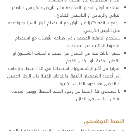
الجدران المصنوعة من الفينيل أو القماش.
استخدام ألوان الجدران المحايدة مثل الأبيض والكريمي والأصفر
الترابي والرمادي أو الباستيل الهادئ.
يرتفع سقفه كثيرًا عن الأرض مع استخدام ألوان انسيابية وناعمة
مثل الأبيض الكريمي.
يستخدم الباركيه المصقول في صناعة الأرضيات مع استخدام
الخطوط الذهبية غير التقليدية.
يصنع الأثاث فيه من المعدن مع استخدام أقمشة الشيفون أو
القطن الخفيف أو الكتان الفخم.
المرايا من أكثر الإكسسوارات استخدامًا في هذا النمط، بالإضافة
إلى أعمدة الشمعدان الأنيقة، واللوحات الفنية ذات الإطار الذهبي
أو الفضي مع وجود الفازات الكبيرة.
لا يستغني هذا النمط عن وجود التحف الثمينة، ووضع المدفأة
بشكل أساسي في المنزل.
النمط البوهيمي
من أنماط التصميم الداخلي المجردة من القيود، فهو يتميز بألوانه