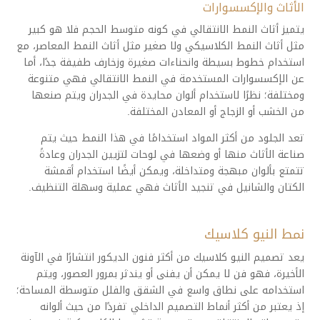
الأثاث والإكسسوارات
يتميز أثاث النمط الانتقالي في كونه متوسط الحجم فلا هو كبير
مثل أثاث النمط الكلاسيكي ولا صغير مثل أثاث النمط المعاصر، مع
استخدام خطوط بسيطة وانحناءات صغيرة وزخارف طفيفة جدًا، أما
عن الإكسسوارات المستخدمة في النمط الانتقالي فهي متنوعة
ومختلفة؛ نظرًا لاستخدام ألوان محايدة في الجدران ويتم صنعها
من الخشب أو الزجاج أو المعادن المختلفة.
تعد الجلود من أكثر المواد استخدامًا في هذا النمط حيث يتم
صناعة الأثاث منها أو وضعها في لوحات لتزيين الجدران وعادةً
تتمتع بألوان مبهجة ومتداخلة، ويمكن أيضًا استخدام أقمشة
الكتان والشانيل في تنجيد الأثاث فهي عملية وسهلة التنظيف.
نمط النيو كلاسيك
يعد تصميم النيو كلاسيك من أكثر فنون الديكور انتشارًا في الآونة
الأخيرة، فهو فن لا يمكن أن يفنى أو يندثر بمرور العصور، ويتم
استخدامه على نطاق واسع في الشقق والفلل متوسطة المساحة؛
إذ يعتبر من أكثر أنماط التصميم الداخلي تفردًا من حيث ألوانه