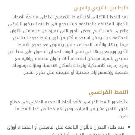
خليط بين الشرقي والغربي
يعد النمط الانتقائي أكثر أنماط التصميم الداخلي ملائمةً لأصحاب
الأذواق المختلفة والمتنوعة حيث يجمع في طياته الديكور الشرقي
والغربي، كما يتسم ببعض الأمور التي تميزه عن غيره مثل الألوان
المختلفة حيث يمكن استخدام أكثر من لون بشرط وجود التناسق
فيما بينها، والأثاث المختلف والذي يتعارض مع جميع الأنماط
الأخرى ويجمع بينها في نفس الوقت لضمان الحصول على نمط غير
تقليدي بالمرة، فيمكن استخدام أثاث بألوان مختلفة وزاهية مع
وجود زخارف كلاسيكية ولوحات بأشكال هندسية وفازات برسومات
طبيعية وإكسسوارات معدنية أو طبيعية مثل جذوع الشجر.
النمط الفرنسي
بدأ ظهور النمط الفرنسي كأحد أنماط التصميم الداخلي في مطلع
القرن الثامن عشر من الميلاد، ومن أهم خصائص هذا النمط ما
يلي:-
يتم طلاء الجدران بالألوان الناعمة مثل الباستيل أو استخدام أوراق