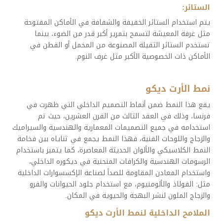
الستائر:
يتم استخدام الستائر الخفيفة والشفافة في الأماكن المفتوحة
مثل غرفة المعيشة لتسمح بتمرير أكبر قدر من الضوء، بينما
تستخدم الستائر الثقيلة المصنوعة من المخمل أو القطن في
الأماكن ذات الخصوصية الأكبر مثل غرف النوم.
نمط الأرت ديكو
يقع هذا النمط ضمن أنماط التصميم الداخلي التي ظهرت في
فرنسا، وذلك في العقد الثالث من القرن العشرين، حيث تم
استخدامه في جميع التصميمات المعمارية والهندسية والسيراميك
والزجاج واللوحات الفنية، فهذا النمط يجمع في ثناياه بين فخامة
النمط الكلاسيكي والألوان الحديثة المعاصرة، كما يتميز باستخدام
الرسومات الهندسية والكرافات المنحنية في ديكوره الداخلي،
واستخدام المعادن المقاومة للصدأ لصناعة الإكسسوارات الداخلية
مثل: الفولاذ والألومنيوم، مع استخدام جلود الحيوانات والفرو
والزجاج الملون لنشر البهجة والحيوية في المكان.
الملامح الداخلية لنمط الأرت ديكو