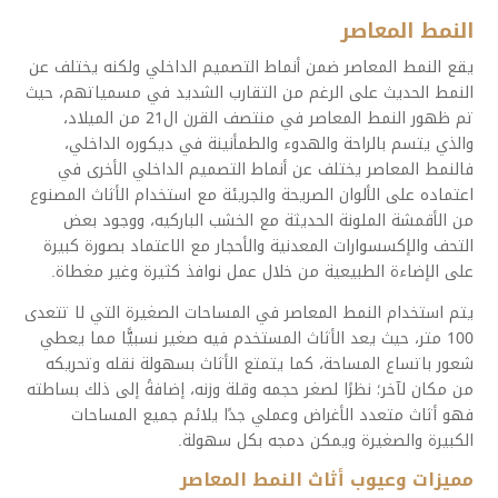
النمط المعاصر
يقع النمط المعاصر ضمن أنماط التصميم الداخلي ولكنه يختلف عن
النمط الحديث على الرغم من التقارب الشديد في مسمياتهم، حيث
تم ظهور النمط المعاصر في منتصف القرن ال21 من الميلاد،
والذي يتسم بالراحة والهدوء والطمأنينة في ديكوره الداخلي،
فالنمط المعاصر يختلف عن أنماط التصميم الداخلي الأخرى في
اعتماده على الألوان الصريحة والجريئة مع استخدام الأثاث المصنوع
من الأقمشة الملونة الحديثة مع الخشب الباركيه، ووجود بعض
التحف والإكسسوارات المعدنية والأحجار مع الاعتماد بصورة كبيرة
على الإضاءة الطبيعية من خلال عمل نوافذ كثيرة وغير مغطاة.
يتم استخدام النمط المعاصر في المساحات الصغيرة التي لا تتعدى
100 متر، حيث يعد الأثاث المستخدم فيه صغير نسبيًّا مما يعطي
شعور باتساع المساحة، كما يتمتع الأثاث بسهولة نقله وتحريكه
من مكان لآخر؛ نظرًا لصغر حجمه وقلة وزنه، إضافةً إلى ذلك بساطته
فهو أثاث متعدد الأغراض وعملي جدًا يلائم جميع المساحات
الكبيرة والصغيرة ويمكن دمجه بكل سهولة.
مميزات وعيوب أثاث النمط المعاصر