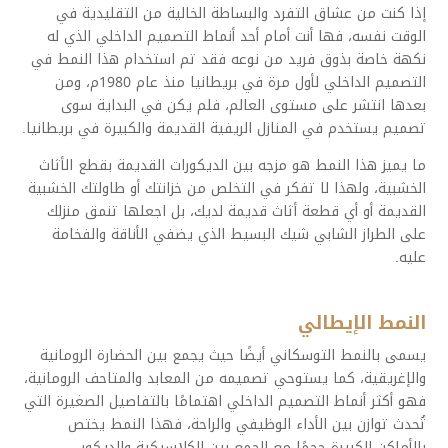
إذا كنت من عشاق التفرد والبساطة الخالية من التقليدية في
الوقت نفسه، فها أنت أمام أحد أنماط التصميم الداخلي الذي له
نكهة خاصة بذوق فريد من نوعه فقد تم استخدام هذا النمط في
التصميم الداخلي لأول مرة في بريطانيا منذ عام 1980م، ومن
بعدها انتشر على مستوى العالم، فلم يكن في البداية سوى
تصميم يستخدم في المنازل الريفية القديمة والكبيرة في بريطانيا.
ما يميز هذا النمط هو مزجه بين الديكورات القديمة بقطع الأثاث
الخشبية، ولهذا لا تفكر في التخلص من خزانتك أو طاولتك الخشبية
القديمة أو أي قطعة أثاث قديمة لديك، بل اجعلها تنمق منزلك
على الطراز الشابي شيك البسيط الذي يضفي الأناقة والفخامة
عليه.
النمط الإيطالي
يسمى بالنمط التوسكاني أيضًا حيث يجمع بين الحضارة الرومانية
والإغريقية، كما يستوحي تصميمه من المعابد والمتاحف الرومانية،
فهو أكثر أنماط التصميم الداخلي اهتمامًا بالتفاصيل الصغيرة التي
تُحدث توازن بين الأداء الوظيفي والراحة، فهذا النمط يختص
بالأماكن الكبيرة حجمًا مع الجمع بين الكلاسيكية والديكور