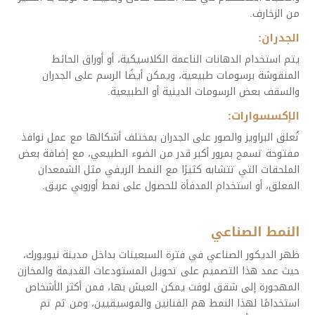
من الزخارف.
الجدران:
يتم استخدام الدهانات الناعمة الكلاسيكية، أو أوراق الحائط
المنقوشة برسومات طبيعية، ويمكن أيضًا الرسم على الجدران
والسقف بعض الرسومات الدينية أو الطبيعية.
الإكسسوارات:
تُعلق البراويز والصور على الجدران بمختلف أشكالها مع عمل نوافذ
مفتوحة تسمح بمرور أكبر قدر من الضوء الطبيعي، مع إضافة بعض
الملحقات التي تتشابه كثيرًا مع النمط الريفي مثل الشمعدان
المعلق، أو استخدام المدفأة للحصول على نمط أوروبي عريق.
النمط الصناعي
ظهر الديكور الصناعي في فترة السبعينات بداخل مدينة نيويورك،
حيث عمد هذا التصميم على تحويل المستودعات القديمة والمخازن
المهجورة إلى شقق لوفت يمكن العيش بها، فمن أكثر الأشخاص
استخدامًا لهذا النمط هم الفنانين والموسيقيين، ومن ثم تم