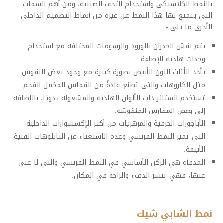
بالنمط الكلاسيكي واستخدام التحف الصينية، ومن أهم السمات
التي يتمتع بها هذا النمط عن غيره من أنماط التصميم الداخلي
الأخرى ما يلي:-
يتم نقش الجدران بالورود والرسومات المختلفة مع استخدام
وحدات هادئة للإضاءة.
يأخذ الأثاث اللون الأبيض بصورة كبيرة مع وجود بعض النقوش
مثل الكاروهات والتي تصنع عادةً من القماش المخمل الفخم.
تستخدم الستائر ذات الألوان الهادئة والمشغولة يدويًا، بالإضافة
إلى بعض المفارش المنقوشة.
الأباجورات الخزفية والمزهريات من أكثر الإكسسوارات الداخلية
التي تميز النمط الفرنسي وعدم الاستغناء عن التابلوهات الفنية
الأنيقة.
المدفأة هي الركن الأساسي في النمط الفرنسي والتي لا غنى
عنها، فهي تنشر الدفء والراحة في المكان.
نمط الشابي شيك