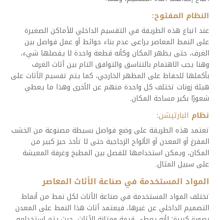
النظام المفتوح:
عند اتباع هذه الطريقة في التقسيم الداخلي للأماكن الصغيرة
على النمط المعاصر يراعى عدم بناء حوائط أو عمل فواصل بين
الغرف، حتى يظهر المكان وكأنه قطعة واحدة لا يفصلها شيء،
وهنا يجب الاهتمام بالتناسق والتوافق التام بين أثاث الغرف
بأكملها للحفاظ على المظهر الخارجي، كما يتم تقسيم الأثاث على
هيئة زونات تختلف كل واحدة منهم عن الأخرى وهذا ما يعطي
شعورًا بكبر مساحة المكان.
نظام
البارتيشن:
تعتمد هذه الطريقة على وضع فواصل بسيطة مصنوعة من الخشب
المفرغ أو المعدن أو الألواح الزجاجية حتى لا تأخذ حيز كبير من
المكان، ويمكن استخدامها للفصل بين المطبخ وغرفة المعيشة
على سبيل المثال.
المواد المستخدمة في صناعة الأثاث المعاصر
تختلف المواد المستخدمة في صناعة الأثاث لكل نمط من أنماط
التصميم الداخلي عن غيرها، فيعتمد أثاث هذا النمط على المعدن
بصورة كبيرة؛ لأنه يعطي قيمة ومتانة للأثاث، حيث يتم استخدامه