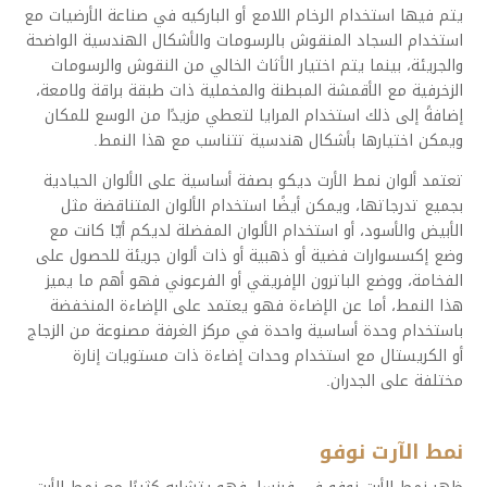
يتم فيها استخدام الرخام اللامع أو الباركيه في صناعة الأرضيات مع
استخدام السجاد المنقوش بالرسومات والأشكال الهندسية الواضحة
والجريئة، بينما يتم اختيار الأثاث الخالي من النقوش والرسومات
الزخرفية مع الأقمشة المبطنة والمخملية ذات طبقة براقة ولامعة،
إضافةً إلى ذلك استخدام المرايا لتعطي مزيدًا من الوسع للمكان
ويمكن اختيارها بأشكال هندسية تتناسب مع هذا النمط.
تعتمد ألوان نمط الأرت ديكو بصفة أساسية على الألوان الحيادية
بجميع تدرجاتها، ويمكن أيضًا استخدام الألوان المتناقضة مثل
الأبيض والأسود، أو استخدام الألوان المفضلة لديكم أيّا كانت مع
وضع إكسسوارات فضية أو ذهبية أو ذات ألوان جريئة للحصول على
الفخامة، ووضع الباترون الإفريقي أو الفرعوني فهو أهم ما يميز
هذا النمط، أما عن الإضاءة فهو يعتمد على الإضاءة المنخفضة
باستخدام وحدة أساسية واحدة في مركز الغرفة مصنوعة من الزجاج
أو الكريستال مع استخدام وحدات إضاءة ذات مستويات إنارة
مختلفة على الجدران.
نمط الآرت نوفو