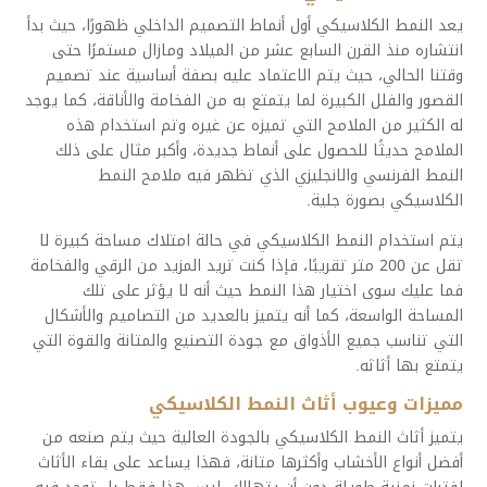
يعد النمط الكلاسيكي أول أنماط التصميم الداخلي ظهورًا، حيث بدأ
انتشاره منذ القرن السابع عشر من الميلاد ومازال مستمرًا حتى
وقتنا الحالي، حيث يتم الاعتماد عليه بصفة أساسية عند تصميم
القصور والفلل الكبيرة لما يتمتع به من الفخامة والأناقة، كما يوجد
له الكثير من الملامح التي تميزه عن غيره وتم استخدام هذه
الملامح حديثًا للحصول على أنماط جديدة، وأكبر مثال على ذلك
النمط الفرنسي والانجليزي الذي تظهر فيه ملامح النمط
الكلاسيكي بصورة جلية.
يتم استخدام النمط الكلاسيكي في حالة امتلاك مساحة كبيرة لا
تقل عن 200 متر تقريبًا، فإذا كنت تريد المزيد من الرقي والفخامة
فما عليك سوى اختيار هذا النمط حيث أنه لا يؤثر على تلك
المساحة الواسعة، كما أنه يتميز بالعديد من التصاميم والأشكال
التي تناسب جميع الأذواق مع جودة التصنيع والمتانة والقوة التي
يتمتع بها أثاثه.
مميزات وعيوب أثاث النمط الكلاسيكي
يتميز أثاث النمط الكلاسيكي بالجودة العالية حيث يتم صنعه من
أفضل أنواع الأخشاب وأكثرها متانة، فهذا يساعد على بقاء الأثاث