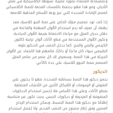
وتصميماته المنتقاة بصورة عصرية تشوبها الكلاسيكية في بعض
الأحيان، ومع هذا فهو يحتفظ باللمسات الفخمة للنمط الكلاسيكي
كعنصر الإضاءة الشديدة التي تبرز روعة الأسطح المذهبة اللامعة.
إذا كنت تود تصميم منزلك الخاص على نمط النيو كلاسيك فقد
يهمك أن تعرف أنه يتم استخدام الألوان المبهجة والفاتحة في
دهان جدران المنزل مع مراعاة الاحتفاظ بقيمة الألوان الحيادية،
وتكون الألوان المستخدمة في قطع الأثاث ألوان ترابية كاللون
الكريمي والبني والبيج، كما يدخل الخشب في الديكور بلونه
الطبيعي سواء كان فاتحًا أو داكنًا، فالمهم هنا الابتعاد عن الألوان
الجريئة في هذا النمط، وسنعرض لك كل عنصر من عناصر المنزل
المصمم بنمط النيوو كلاسيك على حدة كالآتي:
الديكور
يتميز ديكور هذا النمط ببساطته الشديدة، فهو لا يحتوي على
النقوش أو الرسومات أو الأشكال الأخرى من الأخشاب المتعلقة
بقطع الأثاث، وعلى هذا الأساس فلا يُحسن استخدام الديكورات
المنقوشة أو المزخرفة أو ديكورات الجبس، بحيث تكون غير متناسبة
إطلاقًا مع ديكور هذا النمط البسيط، ويمكن استخدام الزجاج
العصري وفق إطار مصنوع من الخشب القديم، ولا يُفضل استخدام