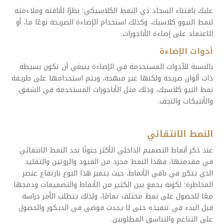
عليك باقتناء السجاد ذي النمط الكلاسيكي؛ نظرًا لأناقته وملاءمته
لنمط النيوو كلاسيك، وكذلك استخدام الإضاءة الصريحة نوعًا ما، أو
الاعتماد على إضاءة الأباجورات.
أدوات الإضاءة
بالنسبة للأدوات المستخدمة في الإضاءة ينبغي أن تكون بسيطة
ذات ألوان صريحة ولكنها غير مبهجة، ويتم استخدامها على طريقة
نمط النيو كلاسيك، وذلك مثل الأباجورات المستخدمة في الشقق،
والأنتيكات والنجف.
النمط الانتقائي
عند ذكر أنماط التصميم الداخلي الأكثر جنونًا نجد النمط الانتقائي
في مقدمتها، فهذا النمط مجرد من القيود والروتين والتقليد
الذي يتكرر في باقي الأنماط، حيث يتميز هذا النوع بارتفاع عنصر
المخاطرة؛ لكونه يجمع بين الكثير من الأنماط والتصميمات ودمجها
معًا للحصول على نمط مختلف تمامًا، ولذلك يتطلب الأمر دراسة
قبل البدء في تنفيذه حتى لا يحدث فوضى في الديكور والحصول
على التناغم والتناسق المطلوبين.