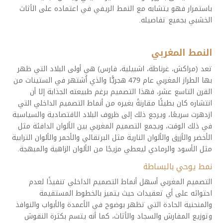
باستمرار فهو يتشابه مع النمط الريفي في اعتماده على الأثاث
الخشبي بجميع تفاصيله.
النمط المغربي
تعد (مراكش، غرناطة، اشبيلية، فارس) هي أولى البلاد التي ظهر
بها الطراز المغربي عام 479 هجريًّا والذي اُشتهر في الستينات من
القرن التاسع عشر، فهذا التصميم برغم طبيعته الجذابة إلا أن
انتشاره كان بطيئًا مقارنةً بغيره من أنماط التصميم الداخلي التي
ازدهرت سريعًا، ويرجع ذلك إلى ظروف البلاد الاقتصادية والسياسية
في ذلك الوقت، ويجمع التصميم المغربي بين الألوان الدافئة مثل
الأخضر والأزرق والألوان النارية مثل البرتقالي والأحمر والألوان الترابية
مثل الأسود والرمادي ليعطي مزيجًا من الألوان الزاهية والمبهجة.
نمط يوحي بالبساطة
التصميم المغربي أسهل أنماط التصميم الداخلي تنفيذًا لعدم
احتوائه على أي تعقيدات حيث يتميز بالخطوط المستقيمة
والمنحنية الحادة التي تظهر بوضوح في الأعمدة والأبواب والنوافذ
وتوزيع المفارش والسجاد والأثاث، كما أنه يتسم بكثرة النقوش