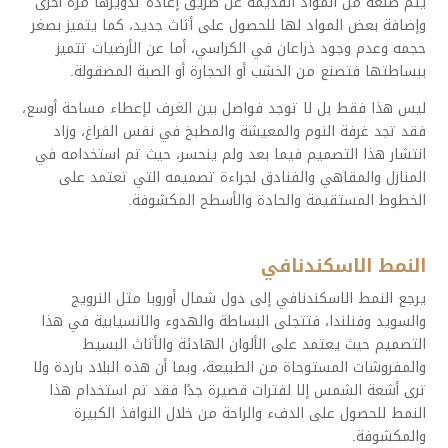
يتم صنعه من المواد القديمة عن طريق إعادة تدويرها مرة أخرى
وإضافة بعض المواد لها للحصول على أثاث جديد، كما يتميز بصغر
حجمه وعدم وجود ذراعان في الكراسي، أما عن الأرضيات تتميز
ببساطتها فتصنع من الخشب أو الحجارة أو الصبة المصقولة.
ليس هذا فقط بل لا توجد فواصل بين الغرف لإعطاء مساحة أوسع،
فقد تجد غرفة النوم والمعيشة والمطبخ في نفس الفراغ، وزاد
انتشار هذا التصميم فيما بعد ولم ينحسر، حيث تم استخدامه في
المنازل والمقاهي والفنادق لجراءة تصميمه التي تعتمد على
الخطوط المستقيمة والحادة والأسطح المكشوفة.
النمط الاسكندنافي
يرجع النمط الاسكندنافي إلى دول شمال أوروبا مثل النرويج
والسويد وفنلندا، فتتجلى البساطة والهدوء والانسيابية في هذا
التصميم حيث يعتمد على الألوان الهادئة والأثاث البسيط
والمفروشات المستوحاة من الطبيعة، وبما أن هذه البلاد باردة ولا
ترى أشعة الشمس إلا لفترات قصيرة جدًا فقد تم استخدام هذا
النمط للحصول على الدفء والراحة من خلال النوافذ الكبيرة
والمكشوفة.