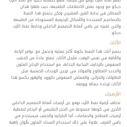
ظهر نمط الأرت نوفو في فرنسا، فهو يتشابه كثيرًا مع نمط الأرت
ديكو مع وجود بعض الاختلافات الطفيفة، حيث ظهرا هذان
النمطان في بداية القرن العشرين ولكن يتمتع هذا النمط
بالتصاميم المتجددة والأشكال الزخرفية المستوحاة من الطبيعة
والتي تميزه عن باقي أنماط التصميم الداخلي وخاصةً نمط الأرت
ديكو.
الأثاث
يتميز أثاث هذا النمط بكونه أكثر عملية وتحمل مع توافر الراحة
والأناقة في نفس الوقت، فأرجل الأثاث تصنع عادةً من الخشب
المنقوش بالزخارف النباتية الجذابة، مع استخدام الزجاج الملون
والحديد المطاوع والفولاذ في تزيين الوحدات الخشبية مثل
الطاولات والخزائن، والقماش المنقوش بالورود والزهور يكسو هذا
الأثاث لزيادة جماله ورونقه.
الأرضيات
تختلف أرضية نمط الأرت نوفو عن أرضيات أنماط التصميم الداخلي
الأخرى في كونها مصنوعة من الحجر الطبيعي أو الرخام لتغطية
أرضيات المطابخ والحمامات، أما الباركيه والخشب فيستخدم في
باقي الغرف، علاوةً على ذلك استخدام السجاد الملون بألوان زاهية