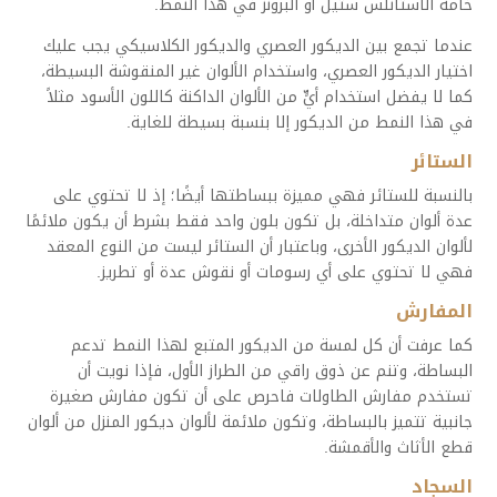
خامة الاستانلس ستيل أو البرونز في هذا النمط.
عندما تجمع بين الديكور العصري والديكور الكلاسيكي يجب عليك
اختيار الديكور العصري، واستخدام الألوان غير المنقوشة البسيطة،
كما لا يفضل استخدام أيٍّ من الألوان الداكنة كاللون الأسود مثلاً
في هذا النمط من الديكور إلا بنسبة بسيطة للغاية.
الستائر
بالنسبة للستائر فهي مميزة ببساطتها أيضًا؛ إذ لا تحتوي على
عدة ألوان متداخلة، بل تكون بلون واحد فقط بشرط أن يكون ملائمًا
لألوان الديكور الأخرى، وباعتبار أن الستائر ليست من النوع المعقد
فهي لا تحتوي على أي رسومات أو نقوش عدة أو تطريز.
المفارش
كما عرفت أن كل لمسة من الديكور المتبع لهذا النمط تدعم
البساطة، وتنم عن ذوق راقي من الطراز الأول، فإذا نويت أن
تستخدم مفارش الطاولات فاحرص على أن تكون مفارش صغيرة
جانبية تتميز بالبساطة، وتكون ملائمة لألوان ديكور المنزل من ألوان
قطع الأثاث والأقمشة.
السجاد