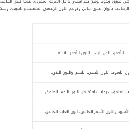
وهي ضرورة وجود لونين بحد أقصى داخل الغرفة المفردة، بينما تنص القاعدة
الإضافية بألوان تخلق تباين وتوضح اللون الرئيسي المستخدم للغرفة، ويمك
 الأحمر، اللون البني، اللون الأحمر القاتم.
ون الأسود، اللون الأبيض، الأحمر، واللون البني.
 الغامق، درجات دافئة من اللون الأحمر الغامق.
لأسود واللون الأحمر الغامق، الون الغابة الغامق.