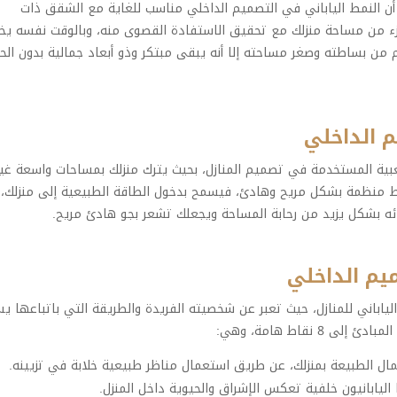
 أن النمط الياباني في التصميم الداخلي مناسب للغاية مع الشقق ذات
ء من مساحة منزلك مع تحقيق الاستفادة القصوى منه، وبالوقت نفسه يخ
م من بساطته وصغر مساحته إلا أنه يبقى مبتكر وذو أبعاد جمالية بدون الح
م الداخلي
لشعبية المستخدمة في تصميم المنازل، بحيث يترك منزلك بمساحات واسعة غير
فقط منظمة بشكل مريح وهادئ، فيسمح بدخول الطاقة الطبيعية إلى منزلك،
جزائه بشكل يزيد من رحابة المساحة ويجعلك تشعر بجو هادئ مريح.
يم الداخلي
ياباني للمنازل، حيث تعبر عن شخصيته الفريدة والطريقة التي باتباعها 
نقاط هامة، وهي:
ل الطبيعة بمنزلك، عن طريق استعمال مناظر طبيعية خلابة في تزيينه.
اليابانيون خلفية تعكس الإشراق والحيوية داخل المنزل.