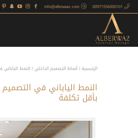
info@albrwaaz.com
00971556000101
الرئيسية
/
أنماط التصميم الداخلي
/
النمط الياباني 
النمط الياباني في التصميم 
بأقل تكلفة