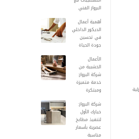
التشطيبات مع
البرواز الفني
أهمية أعمال
الديكور الداخلي
في تحسين
جودة الحياة
الأعمال
الخشبية من
شركة البرواز:
خدمة متميزة
لية
ومبتكرة
شركة البرواز:
خيارك الأول
لتنفيذ مطابخ
عصرية بأسعار
مناسبة