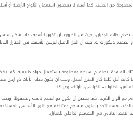
المصنوعة من الخشب، كما أنهم لا يفضلون استعمال الألواح الأرضية أو أسل
مستخدم لطلاء الجدران، بحيث من الضروري أن تكون الأسقف ذات شكل سلس
 تصميم ديكورات به، حيث أن الحل الأمثل لتزيين الأسقف في المنازل اليابان
 تلك المنفذة بتصاميم بسيطة ومصنوعة باستعمال مواد طبيعية، كما يفض
كانت أقل كلما كان المنزل أفضل، ويجب أن تكون قطع الأثاث ذو أرجل من
اش، الطاولات، الكراسي، الأرائك، وغيرها.
لاءم مع ألوان الغرف، كما يفضل أن تكون ذو أسطح ناعمة ومصقولة، ويجب
ح وبالوقت نفسه تتحد بأسلوب منسجم ومتناغم مع اللون الأساسي المستخدم
 النمط الياباني في التصميم الداخلي للمنازل.