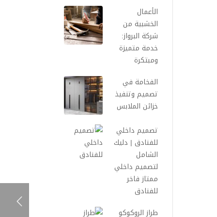
الأعمال
الخشبية من
شركة البرواز:
خدمة متميزة
ومبتكرة
الفخامة في
تصميم وتنفيذ
خزائن الملابس
تصميم داخلي
للفنادق | دليك
الشامل
لتصميم داخلي
ممتاز فاخر
للفنادق
طراز الروكوكو