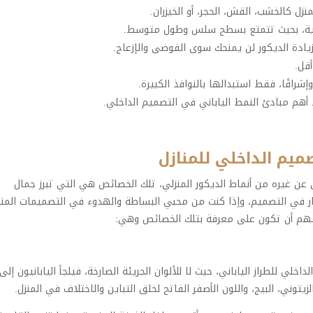
زل كالخشب، القش، الحجر، أو الخيزران.
ادية، بحيث تتمتع بسطح سلس وطول متوسط.
زيادة الديكور لن يمنحك سوى الفوضى والإزعاج.
أقل.
شراقًا، فقط استبدالها بالنوافذ الكبيرة.
د أهم مبادئ النمط الياباني في التصميم الداخلي.
 التصميم الداخلي للمنازل
 عن غيره من أنماط الديكور المنزلي، تلك الخصائص هي التي تبرز جمال
ار في التصميم، وإذا كنت من محبي البساطة والهدوء في التصميمات المنز
المهم أن تكون على معرفة بتلك الخصائص وهي:
اخلي للطراز الياباني، حيث لا للألوان الجريئة الصارخة، فيلجأ اليابانيون إلى
زيتوني، البيج، واللون الأصفر الفاتح لخلق التباين والاختلاف في المنزل.