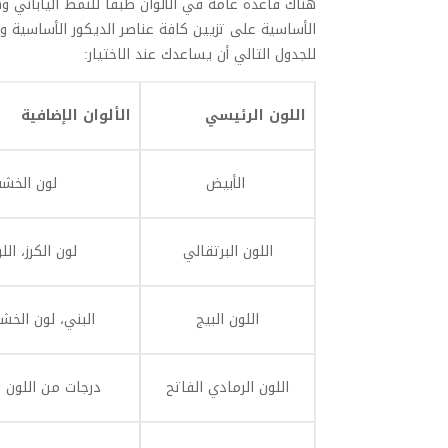
هناك قاعدة عامة في الألوان طبقًا للنمط الياباني 
الأساسية على تزيين كافة عناصر الديكور الأساسية و
للجدول التالي أن يساعدك عند الاختيار:
اللون الرئيسي
الألوان الإضافية
الأبيض
لون الخشب،
اللون البرتقالي
لون الكرز، الل
اللون البيج
البني، لون الخشب
اللون الرمادي الفاتح
درجات من اللون ا