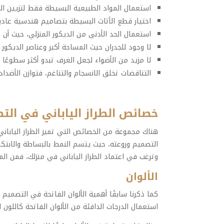
استعمال المواد الطبيعية البسيطة فقط لتزيين المن
اختيار قطع الأثاث البسيطة بتصاميم هندسية ع
استعمال الحد الأدنى من الديكور المنزلي، حيث أن 
لا وجود للجدران حيث المساحة أكبر وعناصر الديكور 
لا مزيد من الأضواء لجعل الغرف تبدو أكثر سطوعًا وإ
التناقضات تخلق الانسجام والتناغم، فتوازن الأضدا
خصائص الطراز الياباني في
هناك مجموعة من الخصائص التي تميز الطراز الياباني
التصميم وروعته، حيث يتسم النمط بالبساطة والابتك
وترغب في اعتماد الطراز الياباني في منزلك، فمن 
الألوان
كما ذكرنا سابقًا أهمية الألوان الفاتحة في التصميم الد
استعمال الدرجات الدافئة من الألوان الفاتحة كاللون ال