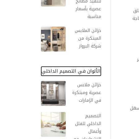
لتنفيذ مطابخ
عصرية بأسعار
لق
مناسبة
اجة
خزائن الملابس
المبتكرة من
شركة البرواز
الألوان في التصميم الداخلي
خزائن ملابس
عصرية ومبتكرة
في الإمارات
يسهل
التصميم
الداخلي للفلل
وأعمال