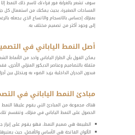
سوف تشعر بالغرابة فور قراءتك لاسم ذلك النمط إلا
المساحات الصغيرة، بحيث يمكنك من استعمال كل جز
بمنزلك إحساس بالانسجام والاتساع الذي يجعله بالرغ
إلى وجود أكثر من تصميم مختلف به.
أصل النمط الياباني في التصمي
يمكن القول بأن الطراز الياباني واحد من الأنماط ا
مثقلة بالتصاميم وعناصر الديكور المنزلي الأخرى، 
فبدون الجدران الداخلية يزيد الضوء به ويتخلل بين أ
مبادئ النمط الياباني في التصم
هناك مجموعة من المبادئ التي يقوم عليها النمط ال
الحصول على النمط الياباني في منزلك، وتنقسم تلك المبادئ إلى 8 
الطبيعة هي صميم النمط، فهو يقوم على إبراز جما
الألوان الفاتحة هي الأساس والأفضل، حيث يعتبرها 