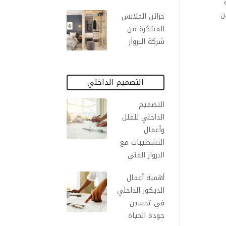
ن
خزائن الملابس
المبتكرة من
شركة البرواز
التصميم الداخلي
التصميم
الداخلي للفلل
وأعمال
التشطيبات مع
البرواز الفني
أهمية أعمال
الديكور الداخلي
في تحسين
جودة الحياة