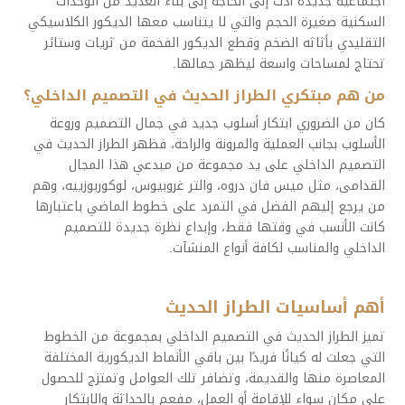
اجتماعية جديدة أدت إلى الحاجة إلى بناء العديد من الوحدات
السكنية صغيرة الحجم والتي لا يتناسب معها الديكور الكلاسيكي
التقليدي بأثاثه الضخم وقطع الديكور الفخمة من ثريات وستائر
تحتاج لمساحات واسعة ليظهر جمالها.
من هم مبتكري الطراز الحديث في التصميم الداخلي؟
كان من الضروري ابتكار أسلوب جديد في جمال التصميم وروعة
الأسلوب بجانب العملية والمرونة والراحة، فظهر الطراز الحديث في
التصميم الداخلي على يد مجموعة من مبدعي هذا المجال
القدامى، مثل ميس فان دروه، والتر غروبيوس، لوكوربوزييه، وهم
من يرجع إليهم الفضل في التمرد على خطوط الماضي باعتبارها
كانت الأنسب في وقتها فقط، وإبداع نظرة جديدة للتصميم
الداخلي والمناسب لكافة أنواع المنشآت.
أهم أساسيات الطراز الحديث
تميز الطراز الحديث في التصميم الداخلي بمجموعة من الخطوط
التي جعلت له كيانًا فريدًا بين باقي الأنماط الديكورية المختلفة
المعاصرة منها والقديمة، وتضافر تلك العوامل وتمتزج للحصول
على مكان سواء للإقامة أو العمل، مفعم بالحداثة والابتكار