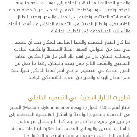
والقطع الجمالية المتناثرة، بالإضافة إلى توفير مساحة مناسبة
للحركة، ويُعبر أسلوب وخطوط التصميم الداخلي عن شخصية صاحبه
وتفضيلاته الحياتية، ونظرته إلى الجمال والسحر، ويعتبر الطراز
الكلاسيكي، والطراز الحديث في التصميم الداخلى من أشهر الأنماط
والأساليب المستخدمة في تخطيط المنشأة.
لما كان اختيار التصميم والنمط المناسب للمكان يجب أن يعتمد
على عدد من العوامل، أهمها البيئة المحيطة والتكلفة المادية
ومساحة المكان، فإن من أهم تلك العوامل هو انعكاس الطابع
الشخصي والشغف النابع ممن يقيم بالمكان، وهذا ما جعل من
الطراز الحديث في التصميم الداخلي أكثر أنماط الديكور تميزًا، حيث
فتح المجال للإبداع والتحرر من النمط الكلاسيكي الجامد.
تطورات الطراز الحديث في التصميم الداخلي
امتاز أسلوب هذا الطراز ( Modern style in interior design) المميز
في التصميم بالخطوط الواضحة والأشكال الهندسية المنتظمة إلى
حدٕ كبير في جميع وحداته وجوانبه، كما تأثر بشكل غير مباشر
بالأسلوب المصري والروماني القديم، كما ظهرت ارتباطات خفيفة
بأسلوب المايا في تصميماته، ويعتبر استخدام التكنولوجيا