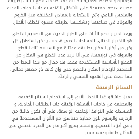
الجمالية والخطوط العملية الجريئة فقد صممت قطع الأثاث بطريقة
عصرية بديعة، معتمدة على الأشكال الهندسية ذات الحواف القوية
والملمس الناعم، وتم الاستعانة بالمعادن المختلفة مثل الكروم
والفولاذ في صناعتها وتشكيلها بطريقة مبهرة تخطف الأنظار.
ويعد اختيار قطع الأثاث على الطراز الحديث في التصميم الداخلي
هو الاختيار المثالي للمساحات الصغيرة، حيث يمكن استغلال كل
ركن من أركان المكان بطريقة ممتازة مع انسيابية تلك القطع
والمرونة في توزيعها، على ألا يزيد عدد القطع في المكان عن
القطع الأساسية المستخدمة فقط، فلا مجال مع هذا النمط من
التصميم لازدحام المكان بالقطع حتى وإن كانت ذو مظهر جمالى،
مما يبعث على الهدوء النفسي والراحة.
الستائر الرقيقة
يميل عاشقو هذا النمط الأنيق إلى استخدام الستائر الخفيفة
والمصنعة من خامات الأقمشة الرقيقة ذات الطبقات الأحادية، و
المنسدلة على النوافذ الزجاجية الواسعة، على أن تكون خالية من
الزخارف والرسوم بلون محايد متناسق مع الألوان المستخدمة في
باقي أجزاء التصميم، وتسمح بمرور أكبر قدر من الضوء لتضفي على
المكان طاقة ودفء مميز.