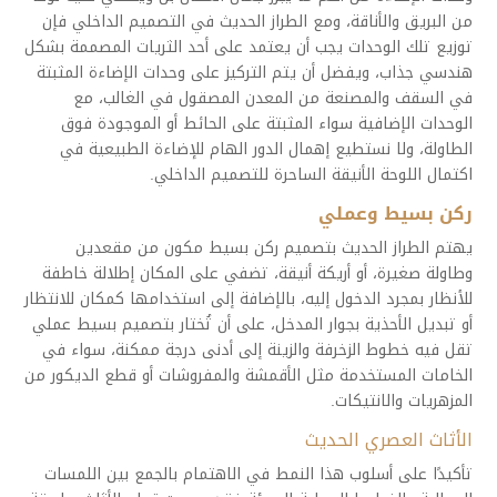
من البريق والأناقة، ومع الطراز الحديث في التصميم الداخلي فإن
توزيع تلك الوحدات يجب أن يعتمد على أحد الثريات المصممة بشكل
هندسي جذاب، ويفضل أن يتم التركيز على وحدات الإضاءة المثبتة
في السقف والمصنعة من المعدن المصقول في الغالب، مع
الوحدات الإضافية سواء المثبتة على الحائط أو الموجودة فوق
الطاولة، ولا نستطيع إهمال الدور الهام للإضاءة الطبيعية في
اكتمال اللوحة الأنيقة الساحرة للتصميم الداخلي.
ركن بسيط وعملي
يهتم الطراز الحديث بتصميم ركن بسيط مكون من مقعدين
وطاولة صغيرة، أو أريكة أنيقة، تضفي على المكان إطلالة خاطفة
للأنظار بمجرد الدخول إليه، بالإضافة إلى استخدامها كمكان للانتظار
أو تبديل الأحذية بجوار المدخل، على أن تُختار بتصميم بسيط عملي
تقل فيه خطوط الزخرفة والزينة إلى أدنى درجة ممكنة، سواء في
الخامات المستخدمة مثل الأقمشة والمفروشات أو قطع الديكور من
المزهريات والانتيكات.
الأثاث العصري الحديث
تأكيدًا على أسلوب هذا النمط في الاهتمام بالجمع بين اللمسات