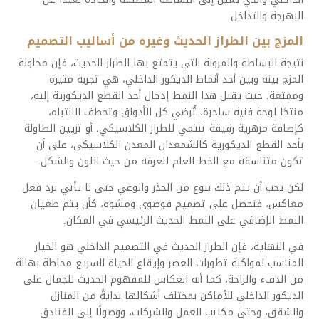
البهرجة والتداخل.
المزج بين الطراز الحديث وغيره من أساليب التصميم
نتيجة البساطة والمرونة التي يتمتع بها الطراز الحديث، فإن محاولة
المزج بينه وبين أحد أنماط الديكور الداخلي، هي تجربة مثيرة
وممتعة، حيث يقبل هذا النمط إدخال أحد القطع الديكورية إليه،
منتجًا لوحة فنية ساحرة، تُرضي كل الأذواق وتخطف الانتباه،
كإضافة مزهرية رقيقة تنتمي للطراز الكلاسيكي، أو تزيين الطاولة
بأحد القطع الديكورية كالشمعدان المعدن الكلاسيكي، على أن
تكون متناسقة مع الخط العام للغرفة من حيث اللون والشكل.
لكن يجب أن يتم ذلك بنوع من الحذر والوعي حتى لا يأتي برد فعل
معاكس، فنحصل على تصميم فوضوي ومشوه، كأن يتم طغيان
النمط الإضافي على النمط الحديث الرئيسي في المكان.
في النهاية، فإن الطراز الحديث في التصميم الداخلي هو الخيار
المناسب لمواكبة تطورات العصر وإيقاع الحياة السريع محاطة بهالة
من الدفء والراحة، كما أنه انعكاس للمفهوم الحديث للجمال على
الديكور الداخلي للأماكن بمختلف أشكالها بدايةً من المنازل
والشقق، وحتى مكاتب العمل والشركات، ووصولًا إلى الفنادق