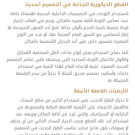
القطع الديكورية الجذابة في التصميم الحديث
لاستخدام اللوحات في التصميمات الداخلية الحديثة اهتمامًا خاصًا،
حيث تعكس اللوحة أناقة مميزة بالمكان، ويتم في الغالب اختيار
لوحة خشبية كبيرة الحجم بألوان جذابة تتبع أحد الفنون التجريدية بلا
إطار لتتماشى مع النسق العام المحيط بها، أو عدد من اللوح
الصغيرة بتنسيق خاص على أحد الجدران الأساسية بالمكان.
كما يمكن استخدام بعض أنواع نباتات الظل المختلفة الأشكال
والألوان لاكتمال اللوحة الساحرة التي رسمتها باقي عناصر التصميم
الحديث المميزة، تلبية للاتجاه العام لهذا النمط في استخدام
خامات وأساليب تصميم صديق للبيئة لا يتجزأ من سحر الطبيعة
المحيطة به.
الأرضيات اللامعة الأنيقة
لا يتركز الطراز الحديث على استخدام الكثير من قطع السجاد،
فالأفضل الاعتماد على الأرضية اللامعة البراقة والمصنوعة من
الباركيه أو السيراميك، والتي تزيد من أناقة المكان وبريقه، عند
استخدام أحد تلك القطع فيجب اختيار السجاد الخالي من أي زخارف
أو رسومات بلون فاتح محايد يناسب الطراز الحديث في التصميم
الداخلي والذي يميل إلى البساطة المطلقة والحادة بعيدًا عن