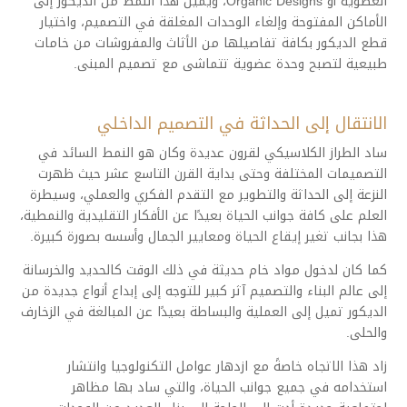
العضوية أو Organic Designs، ويميل هذا النمط من الديكور إلى
الأماكن المفتوحة وإلغاء الوحدات المغلقة في التصميم، واختيار
قطع الديكور بكافة تفاصيلها من الأثاث والمفروشات من خامات
طبيعية لتصبح وحدة عضوية تتماشى مع تصميم المبنى.
الانتقال إلى الحداثة في التصميم الداخلي
ساد الطراز الكلاسيكي لقرون عديدة وكان هو النمط السائد في
التصميمات المختلفة وحتى بداية القرن التاسع عشر حيث ظهرت
النزعة إلى الحداثة والتطوير مع التقدم الفكري والعملي، وسيطرة
العلم على كافة جوانب الحياة بعيدًا عن الأفكار التقليدية والنمطية،
هذا بجانب تغير إيقاع الحياة ومعايير الجمال وأسسه بصورة كبيرة.
كما كان لدخول مواد خام حديثة في ذلك الوقت كالحديد والخرسانة
إلى عالم البناء والتصميم آثر كبير للتوجه إلى إبداع أنواع جديدة من
الديكور تميل إلى العملية والبساطة بعيدًا عن المبالغة في الزخارف
والحلى.
زاد هذا الاتجاه خاصةً مع ازدهار عوامل التكنولوجيا وانتشار
استخدامه في جميع جوانب الحياة، والتي ساد بها مظاهر