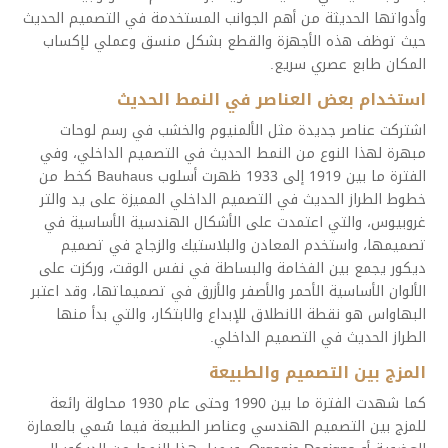
وأدواتها الحديثة من أهم الجوانب المستخدمة في التصميم الحديث
حيث توظف هذه الأجهزة والقطع بشكل منسق وعملي لإكساب
المكان طابع عصري سريع.
استخدام بعض العناصر في النمط الحديث
اشتركت عناصر جديدة مثل الألمنيوم والخشب في رسم لوحات
مبهرة لهذا النوع من النمط الحديث في التصميم الداخلي، وفي
الفترة ما بين 1919 إلى 1933 ظهرت أسلوب Bauhaus كخط من
خطوط الطراز الحديث في التصميم الداخلي المميزة على يد والتر
غروبيوس، والتي اعتمدت على الأشكال الهندسية الأساسية في
تصميمها، واستخدم المعادن والبلاستيك والزجاج في تصميم
ديكور يجمع بين الفخامة والبساطة في نفس الوقت، وركزت على
الألوان الأساسية الأحمر والأصفر والأزرق في تصميماتها، وقد اعتبر
البهاواس هو نقطة الانطلاق للإبداع والابتكار، والتي بدأ منها
الطراز الحديث في التصميم الداخلي.
المزج بين التصميم والطبيعة
كما شهدت الفترة ما بين 1990 وحتى عام 1930 محاولة رائعة
للمزج بين التصميم الهندسي وعناصر الطبيعة فيما سُمي بالعمارة