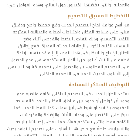
والعملية، والتي يفضلها الكثيرون حول العالم، وهذه العوامل هي:
التخطيط المسبق للتصميم
من أهم عوامل نجاح التصميم الحديث وضع مخطط واضح ودقيق
مبني على مساحة المكان واحتياجات أصحابه والميزانية المقترحة
لتنفيذ التصميم، وذلك لتفادي التخبط والفوضى أثناء وضع
اللمسات الفنية لتكوين الإطلالة الحديثة المميزة، فمع إطلاق
العنان للإبداع والابتكار في هذا النمط، إلا إنه قد يتسبب زيادة
قطعة من الأثاث أو لون من الألوان المستخدمة، في عدم الحصول
على التصميم المطلوب، بل والحصول على تصميم مُشوه لا ينتمي
إلى الأسلوب الحديث المميز في التصميم الداخلي.
التوظيف المبتكر للمساحة
يعتمد الطراز الحديث في التصميم الداخلي بكافة عناصره عدم
وجود أي فواصل أو حدود بين مناطق المكان الواحد، فالمساحة
المفتوحة بلا قيد أو شرط هي أبرز سمات هذا النمط المميز، كما
يتركز على الاقتصار على وحدات الأثاث والإضاءة والمفروشات
الهامة فقط والتي تستخدم فعلًا، مما يعطي إحساسًا بالراحة
والانسيابية، خاصةً مع حرص هذا الأسلوب على تصميم النوافذ بحيث
تسمح لأشعة الضوء اللطيفة بالتسلل إلى المكان، لتتعانق هذه