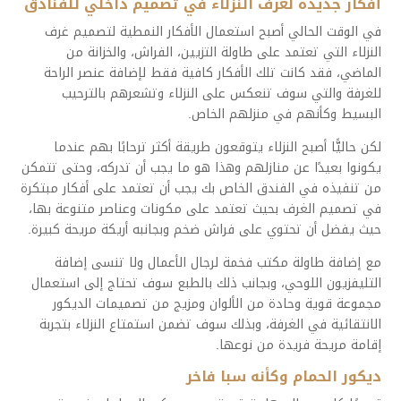
أفكار جديدة لغرف النزلاء في تصميم داخلي للفنادق
في الوقت الحالي أصبح استعمال الأفكار النمطية لتصميم غرف
النزلاء التي تعتمد على طاولة التزيين، الفراش، والخزانة من
الماضي، فقد كانت تلك الأفكار كافية فقط لإضافة عنصر الراحة
للغرفة والتي سوف تنعكس على النزلاء وتشعرهم بالترحيب
البسيط وكأنهم في منزلهم الخاص.
لكن حاليًّا أصبح النزلاء يتوقعون طريقة أكثر ترحابًا بهم عندما
يكونوا بعيدًا عن منازلهم وهذا هو ما يجب أن تدركه، وحتى تتمكن
من تنفيذه في الفندق الخاص بك يجب أن تعتمد على أفكار مبتكرة
في تصميم الغرف بحيث تعتمد على مكونات وعناصر متنوعة بها،
حيث يفضل أن تحتوي على فراش ضخم وبجانبه أريكة مريحة كبيرة.
مع إضافة طاولة مكتب فخمة لرجال الأعمال ولا تنسى إضافة
التليفزيون اللوحي، وبجانب ذلك بالطبع سوف تحتاج إلى استعمال
مجموعة قوية وحادة من الألوان ومزيج من تصميمات الديكور
الانتقائية في الغرفة، وبذلك سوف تضمن استمتاع النزلاء بتجربة
إقامة مريحة فريدة من نوعها.
ديكور الحمام وكأنه سبا فاخر