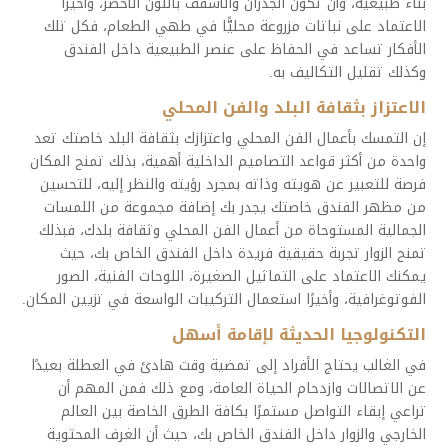
بناء طبيعية، وأن تكون الجدران والأسقف باللون الأخضر، وأخيرًا
الاعتماد على نباتات مزروعة محليًّا في طهي الطعام، فكل تلك
الأفكار تساعد في الحفاظ على عنصر الطبيعية داخل الفندق
وكذلك تقليل التكاليف به.
الاعتزاز بثقافة البلد والفن المحلي
إن التمسك بأعمال الفن المحلي واعتزازك بثقافة البلد خاصتك تعد
واحدة من أكثر قواعد التصاميم الداخلية أهمية، بذلك تمنح المكان
فرصة للتعبير عن هويته وذاته بمجرد رؤيته والنظر إليه، للتحسين
من مظهر الفندق خاصتك يجدر بك إضافة مجموعة من اللمسات
الجمالية المستوحاة من أعمال الفن المحلي وثقافة بلدك، فبذلك
تمنح الزوار تجربة حقيقية فريدة داخل الفندق الخاص بك، حيث
يمكنك الاعتماد على التماثيل الصغيرة، اللوحات الفنية، الصور
الفوتوغرافية، وأخيرًا استعمال التركيبات الواسعة في تزيين المكان.
التكنولوجيا الحديثة لإقامة أسهل
في الغالب يحتاج الأفراد إلى تمضية وقت هادئ في العطلة بعيدًا
عن الاتصالات وازدحام الحياة العامة، ومع ذلك فمن المهم أن
تراعي إبقاء التواصل مستمرًا بكافة الطرق الخاصة بين العالم
الخارجي والزوار داخل الفندق الخاص بك، حيث أن الغرف المحتوية