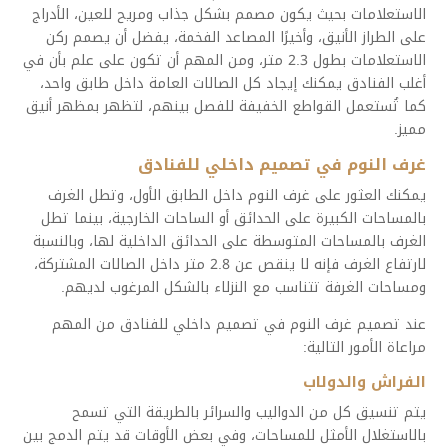
الاستعلامات بحيث يكون مصمم بشكل جذاب ومريح للعين، الأدراج
على الطراز الأنيق، وأخيرًا المصاعد الفخمة، يفضل أن يصمم ركن
الاستعلامات بطول 2.3 متر، ومن المهم أن تكون على علم بأن في
أغلب الفنادق يمكنك إيجاد كل الصالات العامة داخل طابق واحد،
كما تُستعمل القواطع الخفيفة للفصل بينهم، لتظهر بمظهر أنيق
مميز.
غرف النوم في تصميم داخلي للفنادق
يمكنك العثور على غرف النوم داخل الطابق الأول، وتطل الغرف
بالمساحات الكبيرة على الحدائق أو الساحات الخارجية، بينما تطل
الغرف بالمساحات المتوسطة على الحدائق الداخلية لها، وبالنسبة
لارتفاع الغرف فإنه لا ينقص عن 2.8 متر داخل الصالات المشتركة،
ومساحات الغرفة تتناسب مع النزلاء بالشكل المرغوب لديهم.
عند تصميم غرف النوم في تصميم داخلي للفنادق من المهم
مراعاة الأمور التالية:
الفراش والدولاب
يتم تنسيق كل من الدواليب والسرائر بالطريقة التي تسمح
بالاستغلال الأمثل للمساحات، وفي بعض الأوقات قد يتم الدمج بين