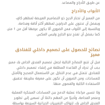
عن طريق الأدراج والمصاعد.
الأبواب والأدراج
من المميز أن تختار الدرج ذو التصاميم العريضة لمظهر كافٍ
ويفضل أن تحتوي على الدرابزين لمظهر أكثر أناقة وفخامة،
وبالنسبة إلى الأبواب فمن الضروري ألا يكون عرضها أقل من 1 متر،
كما يفضل أن تفتح نحو الخارج وليس العكس.
نصائح للحصول على تصميم داخلي للفنادق
مميز
قبل أن تتبع النصائح التالية لجعل تصميم الفندق الخاص بك مميز،
يجب أن تدرك أن القاعدة المطلقة في إنشاء تصميم داخلي
للفنادق تتمثل في عدم التنازل عن الاستعمال الصحيح والأمثل
للمساحات، ومن الضروري أن تكون على معرفة بطريقة تحقيق
الاستفادة الكلية والقصوى منها.
ولا تنسى مراعاة عملية الدمج بين المساحات المبتكرة العملية
وعنصر الفخامة، وأخيرًا من المهم دائمًا أن تسعى إلى تطوير
الفندق الخاص بك، لتواكب التغييرات الحياتية السريعة بواسطة