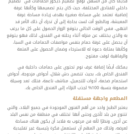
قديمًا كان من السهل توقع تصميم ديكور الحمامات في تصميم
داخلي للفنادق المختلفة، حيث كان يتم تصميمها وكأنها غرفة
إضافية تعتمد على مساحة صغيرة بهدف زيادة مساحة غرفة
المعيشة، وبالطبع أنت لست بحاجة إلى أن تدرك أن ذلك الأمر قد
انتهى، ففي الوقت الحالي يتوقع الزوار الحصول على كل ما يرغب
به والذي يختلف عن منزله أثناء رحلته في الفندق، لذلك فهو يتوقع
أن يحصل على غرفة حمام بنفس مواصفات الحمامات في السبا،
وكأنها بمثابة دعوة له للاسترخاء وضمان الحصول على المتعة
والرفاهية لوقت مفتوح.
يمكنك أيضًا إضافة غرف نوم تحتوي على حمامات داخلية في
الفندق الخاص بك، بحيث تتضمن دش شلال، أحواض مزدوجة، أحواض
استحمام ضخمة، أدوات للتجميل، مناشف ناعمة، فتلك تعد وسيلة
مضمونة بنسبة 100% لجذب النزلاء إلى الفندق الخاص بك.
المطعم واجهة مستقلة
يعتبر الطبخ واحد من أهم الفنون الموجودة في جميع البلاد، والتي
تتنوع من بلد لأخرى وحتى أنها تختلف في منطقة من نفس البلد
عن أخرى، ونظرًا لأنه فن مرغوب به فلابد أن يكون هناك مساحة
لعرضه، ولذلك من المهم أن تستعمل فكرة رئيسية غير تقليدية