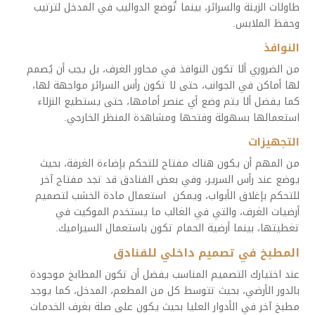
طاولات الزينة والسرائر، بينما تُوضع الدواليب في المدخل لترتيب
وحفظ الملابس.
النوافذ
من الضروري ألا تكون النوافذ في محاور الغرف، بل يجب أن يُصمم
لها أماكن في الجوانب، حتى لا تكون رأس السرائر مواجهة لها،
كما يفضل ألا يتم وضع أي عنصر أمامها، حتى يستطيع النزلاء
استعمالها بسهولة وفتحها ومشاهدة المنظر الخارجي.
التجهيزات
من المهم أن يكون هناك مفتاح للتحكم بإضاءة الغرفة، بحيث
يوضع عند رأس السرير، وفي بعض الفنادق قد تجد مفتاح آخر
للتحكم بإغلاق الأبواب، ويمكن استعمال مادة الخشب لتصميم
أرضيات الغرف، والتي في الغالب ما يستخدم الموكيت في
تغطيتها، بينما أرضية الحمام تكون باستعمال السيراميك.
المطبخ في تصميم داخلي للفنادق
عند اختيارك التصميم المناسب يفضل أن تكون المطابخ موجودة
بالدور الأرضي، بحيث تتوسط كل من المطعم، المدخل، كما يوجد
مطبخ آخر في الأدوار العليا بحيث يكون على صلة بغرف الخدمات