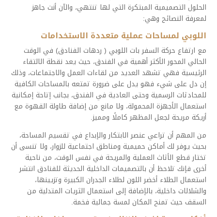
الحلول التصميمية المبتكرة التي لها تنتهي، والآن أنت جاهز
لمعرفة النصائح وهي:
اللوبي لمساحات عملية متعددة الاستخدامات
مع ارتفاع حركة السفر بات اللوبي ( ردهات الفنادق) في الوقت
الحالي المحور الأكثر أهمية في الفندق، حيث يعد نقطة الالتقاء
الرئيسية فهي تشهد العديد من لقاءات العمل والاجتماعات، وذلك
إن دل على شيء فهو يدل على ضرورة تمتعه بالمساحات الكافية
للمحادثات الرسمية وحتى العادية في الفندق، بجانب إتاحة إمكانية
استعمال الأجهزة المحمولة، ولا مانع من إضافة طاولة القهوة مع
أريكة مريحة لجعل المظهر كاملًا ومميز.
من المهم أن تراعي عنصر الابتكار والإبداع في تقسيم المساحة،
بحيث يوفر لك أماكن حميمية ومناطق اجتماعية للزوار، ولا تنسى أن
تختار قطع الأثاث العملية والمريحة في نفس الوقت، من ناحية
أخرى فإنك تلاحظ أن بالتصميمات الداخلية الحديثة للفنادق انتشر
استعمال الطلاء أخضر اللون لطلاء الجدران الكبيرة وتزيينها،
والشلالات داخلية، بالإضافة إلى استعمال الثريات المتدلية من
السقف حيث تمنح المكان لمسة جمالية فخمة.