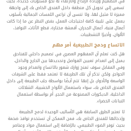
في التصميم وزيادة الإبداع والارتقاء به نحو مستويات جديدة، بحيث
تسعى إلى تحويل كل منطقة داخل الفندق الخاص بك إلى واجهة
مميزة لا مثيل لها، ولا تنسى أن تراعي اللمسات الجمالية بأسلوب
يعمل على تلبية كافة احتياجات العمل، بغض النظر عن ما إذا كانت
أعمال فنية، أعمال الجدران، أقمشة مختارة، قطع الأثاث، النوافذ،
الألوان، وأخيرًا التشطيبات.
الاتساع ودمج الطبيعية أمر مهم
هل كنت تعلم أن المفهوم العصري في تصميم داخلي للفنادق
يميل إلى انعدام تعيين الفواصل وتحديدها بين الخارج والداخل،
وفي المقابل سوف تمنح زوارك شعور بالاتساع وانعدام وجود
الحواجز، ولكن تذكر أن تلك الطريقة لا تعتمد فقط على الشرفات
الواسعة والأدوار، بل إنها تتم أيضًا بواسطة جلب الطبيعة إلى داخل
الفندق الخاص بك، سواء باستعمال الألواح الخشبية، الشلالات
الداخلية، الديكورات المصنوعة من الحجر، أم بواسطة استعمال
النباتات الخضراء.
لا تعتبر الطرق السابقة هي الأساليب الوحيدة لدمج الطبيعة
وإدخالها للفندق الخاص بك، فمن الممكن أن تستخدم نوافذ ضخمة
بحيث توفر الضوء الطبيعي، بالإضافة إلى استعمال مواد وعناصر