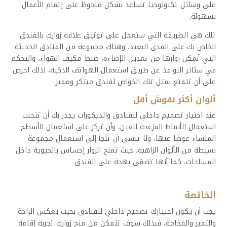
على وسائل تكنولوجيا تساعد بشكل ملحوظ على إتمام الأعمال
بسهولة.
تلك هي الطريقة التي ستعمل على توثيق علاقة زوارك بالفندق
الخاص بك على المدى البعيد، وهناك مجموعة من الفنادق الحديثة
التي تُمكن زوارها من تعديل الإضاءة، ضبط مكيف الهواء، والتحكم
في ستائر النوافذ عن طريق استعمال الهواتف الذكية، لذلك احرص
على أن تتمتع بمثل تلك الخواص لفندق مبتكر ومميز.
ألوان أكثر نقوش أقل
عند اختيار تصميم داخلي للفنادق والديكورات يجدر بك أن تتجنب
استعمال الأنماط المزعجة للعين، وأن تركز على استعمال الأسطح
الملساء عوضًا عنها، ولا تنسى أن تلجأ إلى استعمال مجموعة
بسيطة من الألوان الزاهية، حيث تمنح الزوار إحساس بالحيوية داخل
المساحات، كما أنها تضفي بهجة على الفندق.
الخاتمة
يجب أن يكون اختيارك تصميم داخلي للفنادق بحيث يعكس الراحة
والتميز والفخامة، فبذلك سوف تتمكن من منح زوارك تجربة إقامة