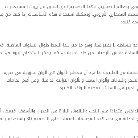
وحي بمعالم التصميم، فهذا التصميم الذي اشتق من بيوت المستعمرات
لتصميم المعماري الأوروبي، ويمكنك استخدام هذه الأساسيات إذا كنت من م
حة فنية:
ة ببساطة لا نظير لها، وهو ما ميز هذا النمط طوال السنوات الماضية، ف
لسادة وفرش الأرضيات من جلد الحيوانات، كما يمكن استخدام البرونز في ص
مشتقة من الطبيعة لذا نجد أن معظم الألوان هي ألوان ممزوجة في صورة
جر والنباتات وألوان الذهب والألوان الترابية الدافئة، ومن أهم الخامات
حرير في الستائر لتغطية النوافذ الكبيرة.
لداخلي اعتمادًا على النحت والنقوش البارزة في الجدران والأسقف، فيمكن أ
تجد نحت مجسم طائر أو إنسان أو حيوان، ويمكنك مزج الحداثة في نحت هذه المجسمات اعتمادًا على التصميم 3D با