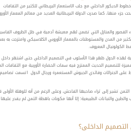
وط الديكور الداخلي مع جلب الاستعمار البريطاني للكثير من الثقافات
بحت جزء منها، كما صدرت الدولة البريطانية العديد من معالم المعمار الأورو
ناء القصور والمنازل التي تضمن لهم معيشة آدمية في ظل الظروف القاسي
ثير من المدن والمستوطنات بالمعمار الأوروبي الكلاسيكي وامتزجت به بع
مط الكولونيال المعروف.
 لهذه الدول ظهر هذا الأسلوب في التصميم الداخلي حتى اشتهر داخل أو
زة للتصميم الحديث الممتزج فيه سمات الحضارة الأوربية مع الثقافات الم
ط على الجنرالات وقائدي الجيوش المستعمرة ورجال الدول اتسمت تصاميم
الثمن تشير إلى ثراء صاحبها الفاحش، وعلى الرغم من أنه للوهلة الأولى ق
لطين والنباتات الطبيعية؛ إلا أنها مكونات باهظة الثمن لم يقدر عليها
التصميم الداخلي؟