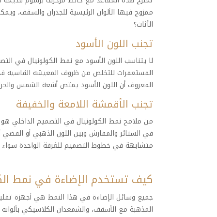
تمتزج هذه المقاعد مع حائط مزخرف برسوم قديمة أو ل
ممزوج فيها الألوان الرئيسية للجدران والسقف، ويم
الأثاث؟
تجنب اللون الأسود
لا يتناسب اللون الأسود مع نمط الكولونيال في التص
المستعمرات للتخلص من ظروف المعيشة القاسية في ال
المعروف أن اللون الأسود يمتص أشعة الشمس والحرارة
تجنب الأقمشة اللامعة والخفيفة
من ملامح نمط الكولونيال في التصميم الداخلي هو ا
في الستائر والمفارش وبين اللون الذهبي أو الفضي أو
متشابهة في خطوط التصميم للغرفة الواحدة سواء مز
كيف تستخدم الإضاءة في نمط الك
جميع وسائل الإضاءة في هذا النمط هي أجهزة تقليد
المذهبة مع الأسقف، والشمعدان الكلاسيكي بألوانه ا