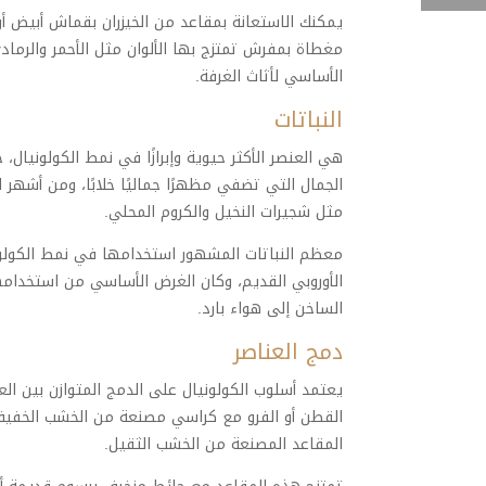
يمكنك الاستعانة بمقاعد من الخيزران بقماش أبيض أ
مغطاة بمفرش تمتزج بها الألوان مثل الأحمر والرماد
الأساسي لأثاث الغرفة.
النباتات
هي العنصر الأكثر حيوية وإبرازًا في نمط الكولونيال، 
الجمال التي تضفي مظهرًا جماليًا خلابًا، ومن أشهر 
مثل شجيرات النخيل والكروم المحلي.
معظم النباتات المشهور استخدامها في نمط الكولوني
الأوروبي القديم، وكان الغرض الأساسي من استخدامه
الساخن إلى هواء بارد.
دمج العناصر
يعتمد أسلوب الكولونيال على الدمج المتوازن بين الع
القطن أو الفرو مع كراسي مصنعة من الخشب الخفي
المقاعد المصنعة من الخشب الثقيل.