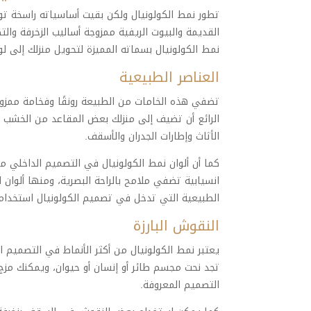
تطور نمط الكولونيال ولكن بقيت أساسياته راسخة ت
القديمة والبيوت الريفية ممزوجة أساليب الزخرفة وا
نمط الكولونيال بسماته المميزة لتحويل منزلك إلى لو
العناصر الطبيعية
تضفي هذه الخامات من الطبيعة رونقًا وفخامة ممزوج
الرائع أن تضيف إلى منزلك بعض المقاعد من الخشب ا
الأثاث وإطارات الجدران والأسقف.
كما أن ألوان نمط الكولونيال في التصميم الداخلي 
انسيابية تضفي ملامح بالراحة البصرية، ومنها ألوان الش
الطبيعية التي تدخل في تصميم الكولونيال استخدام ال
النقوش البارزة
يعتبر نمط الكولونيال من أكثر الأنماط في التصميم ا
التصميم المعروفة.