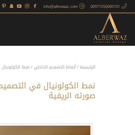
info@albrwaaz.com
00971556000101
الرئيسية
/
أنماط التصميم الداخلي
/
نمط الكولونيال 
نمط الكولونيال في التصميم
صورته الريفية