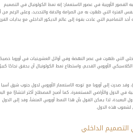
 القصور الأوربية في عصور الاستعمار؛ إنه نمط الكولونيال في التصميم
 الفترة التي ظهرت به من الصرامة والدقة والتحديد، وعلى الرغم من أن
نه أحد التصاميم التي عادت بقوة إلى عالم الديكور الداخلي مع بدايات القرن
داخلي التي ظهرت في عصر النهضة وفي أوائل العشرينيات في أوروبا خصيصًا
كلاسيكي الأوروبي القديم، واستطاع نمط الكولونيال أن يحقق نجاحًا كبيرً
 وقد صدرت إلى أوروبا مع توجه الاستعمار الأوروبي لدول جنوب شرق آسيا
انية في الدول والأراضي المستعمرة، كما أصبح المصطلح أكثر انتشارًا مع الب
ول البعيدة، لذا يمكن القول بأن هذا النمط أوروبي المنشأ، وفد إلى الدول
ي لشعوب هذه الدول.
 التصميم الداخلي