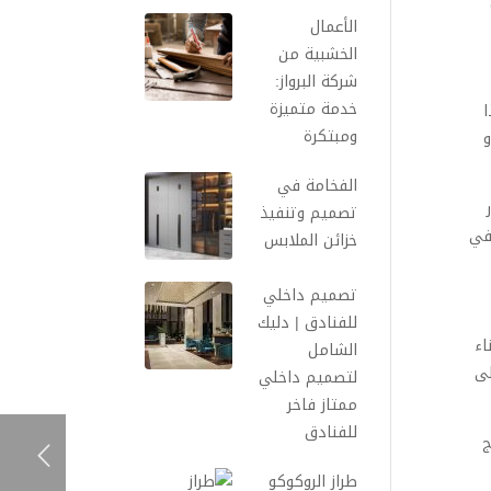
الأعمال
الخشبية من
شركة البرواز:
خدمة متميزة
ا
ومبتكرة
و
الفخامة في
تصميم وتنفيذ
في
خزائن الملابس
تصميم داخلي
للفنادق | دليك
اء
الشامل
لى
لتصميم داخلي
ممتاز فاخر
للفنادق
ج
طراز الروكوكو