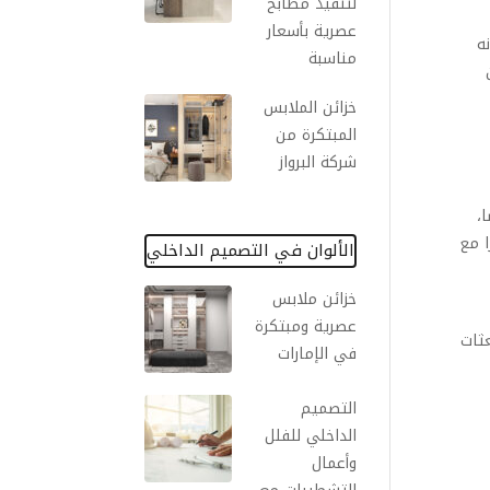
لتنفيذ مطابخ
عصرية بأسعار
ه
مناسبة
خزائن الملابس
المبتكرة من
شركة البرواز
،
ا مع
الألوان في التصميم الداخلي
خزائن ملابس
عصرية ومبتكرة
عثات
في الإمارات
التصميم
الداخلي للفلل
وأعمال