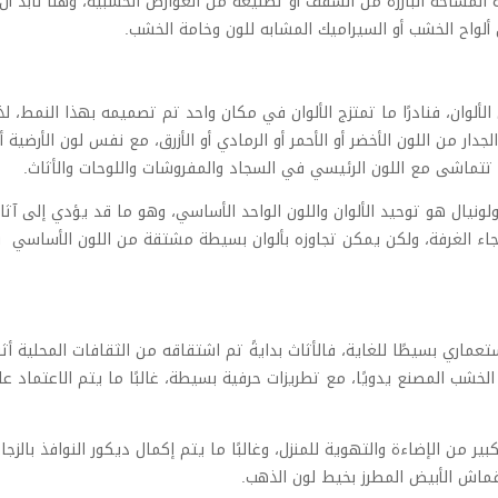
مساحة البارزة من السقف أو تصنيعه من العوارض الخشبية، وهنا لابد أن
لواح الخشب أو السيراميك المشابه للون وخامة الخشب.
ألوان، فنادرًا ما تمتزج الألوان في مكان واحد تم تصميمه بهذا النمط، لذ
ار من اللون الأخضر أو الأحمر أو الرمادي أو الأزرق، مع نفس لون الأرضية أ
 تتماشى مع اللون الرئيسي في السجاد والمفروشات واللوحات والأثاث.
لونيال هو توحيد الألوان واللون الواحد الأساسي، وهو ما قد يؤدي إلى آثار
رجاء الغرفة، ولكن يمكن تجاوزه بألوان بسيطة مشتقة من اللون الأساسي 
ماري بسيطًا للغاية، فالأثاث بدايةً تم اشتقاقه من الثقافات المحلية أثن
لخشب المصنع يدويًا، مع تطريزات حرفية بسيطة، غالبًا ما يتم الاعتماد ع
بير من الإضاءة والتهوية للمنزل، وغالبًا ما يتم إكمال ديكور النوافذ بالزجا
ماش الأبيض المطرز بخيط لون الذهب.