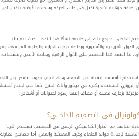
وحة فنية تشير إلى التاريخ الهندي أو الأسيوي، مع طاولة دائرية صغيرة
كن اضافة مزهرية بشجرة نخيل في جانب الغرفة وسجادة للأرضية بنفس لون
ميم الداخلي، ويرجع ذلك إلى طبيعة نشأة هذا النمط ، حيث يتم بناء
دول الأفريقية والآسيوية وبخاصة درجات الحرارة والرطوبة المرتفعة، ومن
، لذا اعتمد هذا التصميم على الألوان الزاهية وبخاصة الأبيض ومشتقاته.
ستخدام الأقمشة الثقيلة غير اللامعة، وذلك لتجنب حدوث تناقض بين اللمع
 البرونزي المستخدم بكثرة في ديكور وأثاث المنزل، كما يجب اختيار أقمشة
خرفة بزخارف معينة أو مضاف إليها رسوم لحيوانات أو أشخاص.
ولونيال في التصميم الداخلي؟
ية تتناسب مع الطراز الكلاسيكي الريفي في التصميم، تستخدم الثريا
لذهبية لإضاءة موائد الطعام وغرف المعيشة والعمل، أما مصابيح الطاولة