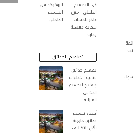
في التصميم
الداخلي | منزل
فاخر بلمسات
سحرية فرنسية
جذابة
ائعة
ية
تصاميم الحدائق
تصميم حدائق
هواء
منزلية | خطوات
ونماذج لتصميم
الحدائق
المنزلية
أفضل تصميم
حدائق خارجية
بأقل التكاليف