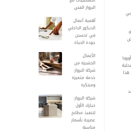
التشطيبات مع
البرواز الفني
بي
أهمية أعمال
الديكور الداخلي
ة
في تحسين
ض
جودة الحياة
الأعمال
روبا
الخشبية من
حلية
شركة البرواز:
 هذا
خدمة متميزة
ومبتكرة
د
شركة البرواز:
خيارك الأول
لتنفيذ مطابخ
عصرية بأسعار
مناسبة