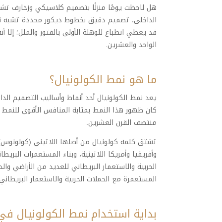
هل لاحظت يومًا منزلًا بتصميم كلاسيكي وزخارف تشبه
الداخلي، تصميم دقيق بخطوط ديكور محددة تشبه نفس
قد يعطي انطباع للوهلة الأولى بالفتور والملل؛ إلا أ
الواحد والعشرين.
ما هو نمط الكولونيال؟
يعد نمط الكولونيال أحد أنماط وأساليب التصميم ال
كان ظهور هذا النمط بمثابة المنافس الأقوى للنمط ال
منتصف القرن العشرين.
تشتق كلمة كولونيال من أصلها اللاتيني (كولونوس)،
وأفريقيا وأمريكا اللاتينية، وبناء المستعمرات البريط
الحربية والاستعمار البريطاني للعديد من الأراضي والد
المستعمرة مع الحملات الحربية والاستعمار البريطان
بداية استخدام نمط الكولونيال في