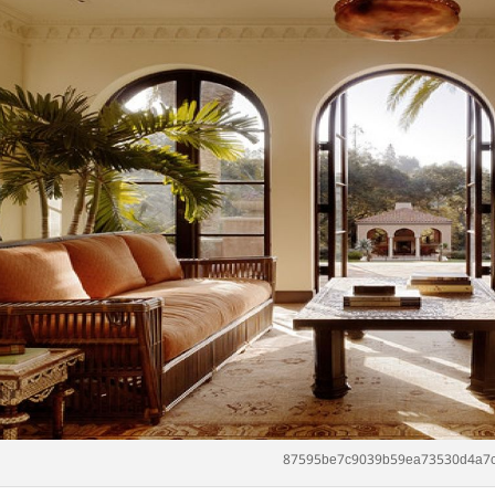
87595be7c9039b59ea73530d4a7