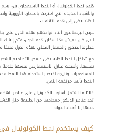
ظهر نمط الكولونيال أو النمط الاستعماري في رسم خط
والأشياء الجديدة التي امتزجت بالحضارة الأوروبية وأص
الكلاسيكي إلى هذه الثقافات.
حرص البريطانيون أثناء تواجدهم بهذه الدول على ب
التي كان يعيش بها سكان هذه الدول، فتم إنشاء الك
خطوط الديكور والمعمار المحلي لهذه الدول منتجًا ن
مع تداخل النمط الكلاسيكي وبعض التصاميم الشعبية
نفسها، وأصبحت منازل الاستعماريين نفسها علامة ممي
للمستعمرات، ونتيجة اقتصار استخدام هذا النمط فق
النمط بأنها مرتفعة الثمن.
غالبًا ما اشتمل أسلوب الكولونيال على عناصر باهظة 
تجد عناصر الديكور معظمها من الطبيعة مثل الخشب وا
حينها إلا أغنياء الدولة.
كيف يستخدم نمط الكولونيال في 