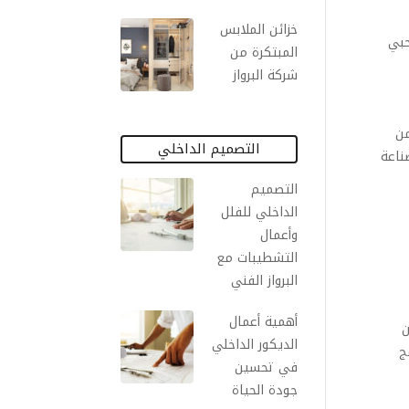
خزائن الملابس
حبي
المبتكرة من
شركة البرواز
من
التصميم الداخلي
ناعة
التصميم
الداخلي للفلل
وأعمال
التشطيبات مع
البرواز الفني
أهمية أعمال
ن
الديكور الداخلي
ستخدام برامج
في تحسين
جودة الحياة