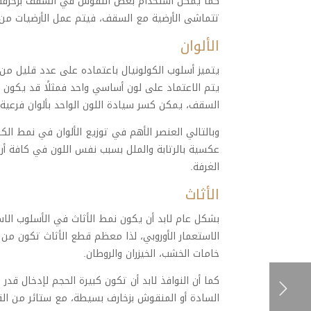
كما يمكن استخدام بعض النقوش في السقف بزخرفة ال
تتماشى الأرضية مع السقف، فيتم عمل الأرضيات من أ
الألوان
يتميز أسلوب الكولونيال باعتماده على عدد قليل من ال
يتم الاعتماد على لون أساسي واحد فمثلًا قد يكون الجد
السقف، يمكن كسر سيادة اللون الواحد بألوان فرعية
وبالتالي العنصر الأهم في توزيع الألوان في نمط الكو
عكسية بالرتابة والملل بسبب نفس اللون في كافة أ
الغرفة.
الأثاث
بشكل عام لابد أن يكون نمط الأثاث في الأسلوب الاستع
الاستعمار الأوروبي، لذا معظم قطع الأثاث تكون من ا
خامات الخشب، الخيزران والروطان.
كما أن النوافذ لابد أن تكون كبيرة الحجم لإدخال قدر ك
السادة أو المنقوش بزخارف بسيطة، مع ستائر من الق